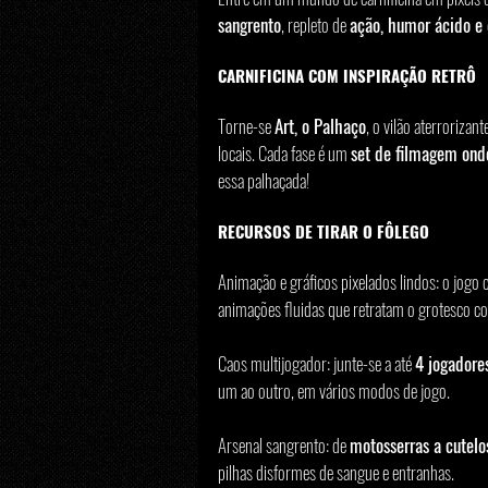
sangrento
, repleto de 
ação, humor ácido e 
CARNIFICINA COM INSPIRAÇÃO RETRÔ
Torne-se 
Art, o Palhaço
, o vilão aterrorizant
locais. Cada fase é um 
set de filmagem ond
essa palhaçada!
RECURSOS DE TIRAR O FÔLEGO
Animação e gráficos pixelados lindos: o jogo c
animações fluidas que retratam o grotesco co
Caos multijogador: junte-se a até 
4 jogadore
um ao outro, em vários modos de jogo.
Arsenal sangrento: de 
motosserras a cutelo
pilhas disformes de sangue e entranhas.