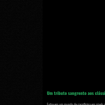
Um tributo sangrento aos cláss
Entre em um mundo de carnificina em pixels 