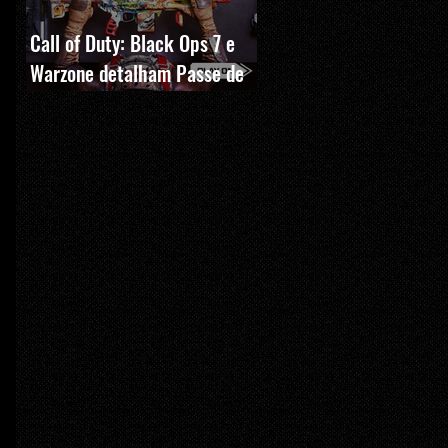
Call of Duty: Black Ops 7 e
Warzone detalham Passe de
Batalha, BlackCell e novas
recompensas da Temporada 5