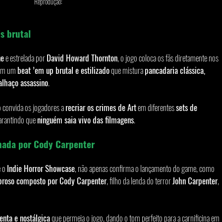
Reprodução: 
s brutal
ne
 e estrelada por 
David Howard Thornton
, o jogo coloca os fãs diretamente nos 
em um 
beat ’em up brutal e estilizado
 que mistura 
pancadaria clássica, 
palhaço assassino
.
lo convida os jogadores a 
recriar os crimes de Art
 em diferentes 
sets de 
arantindo que 
ninguém saia vivo das filmagens
.
sinada por Cody Carpenter
 o 
Indie Horror Showcase
, não apenas confirma o lançamento do game, como 
broso composto por Cody Carpenter
, filho da lenda do terror 
John Carpenter
, 
enta e nostálgica
 que permeia o jogo, dando o tom perfeito para a carnificina em 