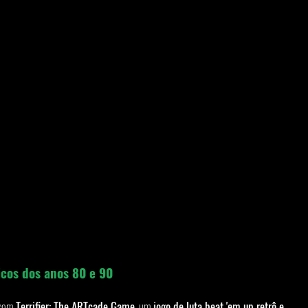
icos dos anos 80 e 90
com 
Terrifier: The ARTcade Game
, um 
jogo de luta beat 'em up retrô e 