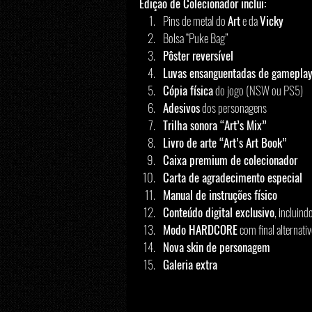
Edição de Colecionador inclui:
Pins de metal do 
Art
 e da 
Vicky
Bolsa “Puke Bag”
Pôster reversível
Luvas ensanguentadas de gamepla
Cópia física
 do jogo (NSW ou PS5)
Adesivos
 dos personagens
Trilha sonora “Art’s Mix”
Livro de arte “Art’s Art Book”
Caixa premium de colecionador
Carta de agradecimento especial
Manual de instruções físico
Conteúdo digital exclusivo
, incluind
Modo HARDCORE
 com final alternati
Nova skin de personagem
Galeria extra