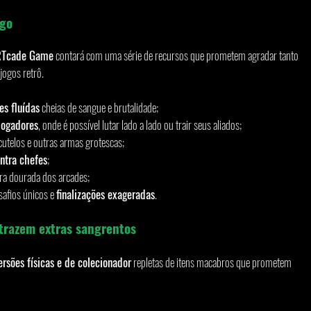
ogo
 ARTcade Game
 contará com uma série de recursos que prometem agradar tanto 
jogos retrô.
es fluídas
 cheias de sangue e brutalidade;
jogadores
, onde é possível lutar lado a lado ou trair seus aliados;
utelos e outras armas grotescas;
ontra chefes
;
era dourada dos arcades;
afios únicos e 
finalizações exageradas
.
 trazem extras sangrentos
ersões físicas e de colecionador
 repletas de itens macabros que prometem 