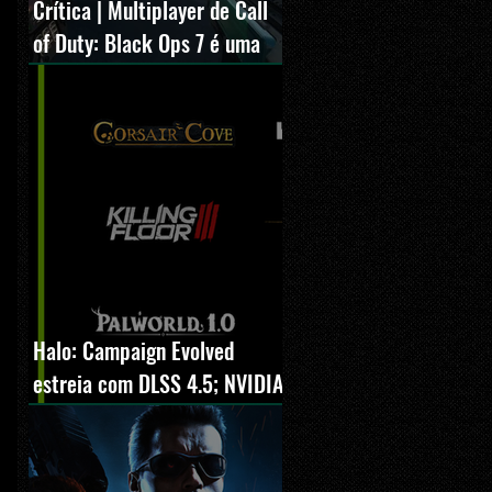
Crítica | Multiplayer de Call
of Duty: Black Ops 7 é uma
experiência positiva,
divertida e viciante
Halo: Campaign Evolved
estreia com DLSS 4.5; NVIDIA
lança novo GeForce Game
Ready Driver para grandes
lançamentos