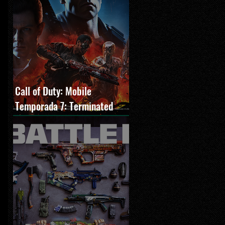
Call of Duty: Mobile
Temporada 7: Terminated
estreia com O Exterminador
do Futuro 2, novos modos e
Cronen Squall