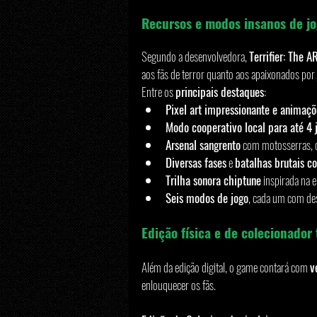
Recursos e modos insanos de j
Segundo a desenvolvedora, 
Terrifier: The
aos fãs de terror quanto aos apaixonados por 
Entre os 
principais destaques
:
Pixel art impressionante e animaçõ
Modo cooperativo local para até 4 
Arsenal sangrento
 com motosserras, c
Diversas fases
 e 
batalhas brutais c
Trilha sonora chiptune
 inspirada na 
Seis modos de jogo
, cada um com des
Edição física e de colecionador
Além da edição digital, o game contará com 
v
enlouquecer os fãs.