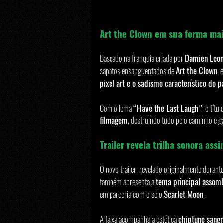
Art the Clown em sua forma mai
Baseado na franquia criada por 
Damien Leo
sapatos ensanguentados de 
Art the Clown
, 
pixel art e o sadismo característico do 
Com o lema 
“Have the Last Laugh”
, o títu
filmagem
, destruindo tudo pelo caminho e g
Trailer revela trilha sonora as
O novo trailer, revelado originalmente durante
também apresenta a 
tema principal assom
em parceria com o selo 
Scarlet Moon
.
A faixa acompanha a estética 
chiptune sangr