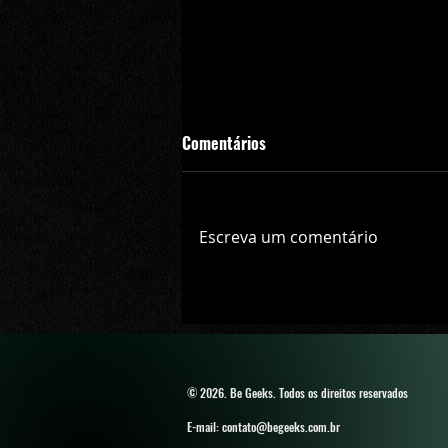
Comentários
Escreva um comentário
Saiu! Venom pode ser visto pela
primeira vez em novo trailer do 
© 2026. Be Geeks
. Todos os direitos reservados
E-mail: contato@begeeks.com.br