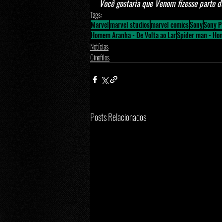
Você gostaria que Venom fizesse parte 
Tags:
Marvel
marvel studios
marvel comics
Sony
Sony P
Homem Aranha - De Volta ao Lar
Spider man - H
Notícias
Cinefilos
Posts Relacionados