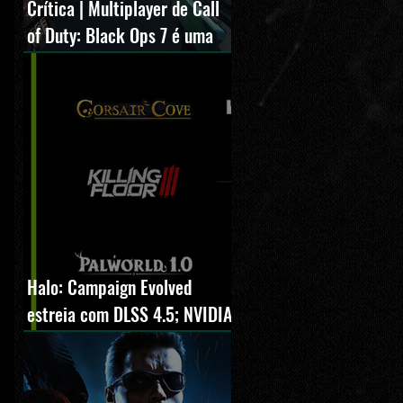
Crítica | Multiplayer de Call
of Duty: Black Ops 7 é uma
experiência positiva,
divertida e viciante
Halo: Campaign Evolved
estreia com DLSS 4.5; NVIDIA
lança novo GeForce Game
Ready Driver para grandes
lançamentos