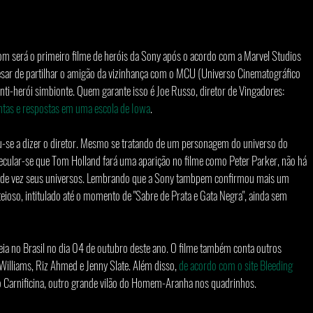
 será o primeiro filme de heróis da Sony após o acordo com a Marvel Studios 
sar de partilhar o amigão da vizinhança com o MCU (Universo Cinematográfico 
anti-herói simbionte. Quem garante isso é Joe Russo, diretor de Vingadores: 
tas e respostas em uma escola de Iowa
.
ou-se a dizer o diretor. Mesmo se tratando de um personagem do universo do 
ular-se que Tom Holland fará uma aparição no filme como Peter Parker, não há 
r de vez seus universos. Lembrando que a Sony tambpem confirmou mais um 
eioso, intitulado até o momento de "Sabre de Prata e Gata Negra", ainda sem 
ia no Brasil no dia 04 de outubro deste ano. O filme também conta outros 
illiams, Riz Ahmed e Jenny Slate. Além disso, 
de acordo com o site Bleeding 
 o Carnificina, outro grande vilão do Homem-Aranha nos quadrinhos.