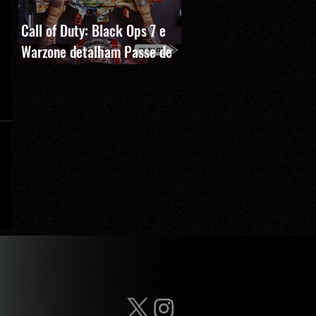
Call of Duty: Black Ops 7 e
Warzone detalham Passe de
Batalha, BlackCell e novas
recompensas da Temporada 5