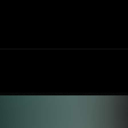
Novo pôster de Venom mostra
filme
transformação de Tom Hardy no
simbionte