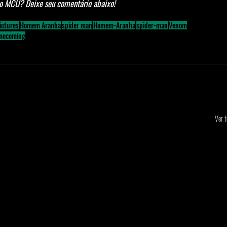
do MCU? Deixe seu comentário abaixo!
ictures
Homem Aranha
spider man
Homem-Aranha
spider-man
Venom
omecoming
Ver 