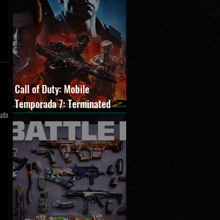
Call of Duty: Mobile
Temporada 7: Terminated
tudo
estreia com O Exterminador
do Futuro 2, novos modos e
Cronen Squall