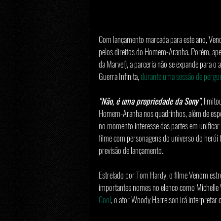
Com lançamento marcada para este ano, Venom
pelos direitos do Homem-Aranha. Porém, ape
da Marvel), a parceria não se expande para o 
Guerra Infinita, 
durante uma sessão de pergun
"Não, é uma propriedade da Sony"
, limit
Homem-Aranha nos quadrinhos, além de espec
no momento interesse das partes em unifica
filme com personagens do universo do herói t
previsão de lançamento.
Estrelado por Tom Hardy, o filme Venom estre
importantes nomes no elenco como Michelle W
Cool
, o ator Woody Harrelson irá interpretar