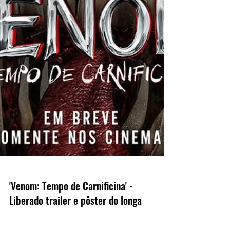
'Venom: Tempo de Carnificina' -
Liberado trailer e pôster do longa