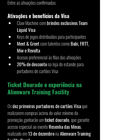
Entre as ativações confirmadas:
Ativações e benefícios da Visa
Claw Machine com 
brindes exclusivos Team 
Liquid Visa
Keys de jogos distribuídas para participantes
Meet & Greet
 com talentos como 
Babi, FRTT, 
Miw e Revolta
Acesso preferencial às filas das ativações
20% de desconto
 na loja do estande para 
portadores de cartões Visa
Ticket Dourado e experiência na 
Alienware Training Facility
Os 
dez primeiros portadores de cartões Visa
 que 
realizarem compras acima do valor mínimo da 
promoção ganharão um 
ticket dourado
, que garante 
acesso especial ao evento 
Resenha das Minas
, 
realizado em 
13 de dezembro
 na 
Alienware Training 