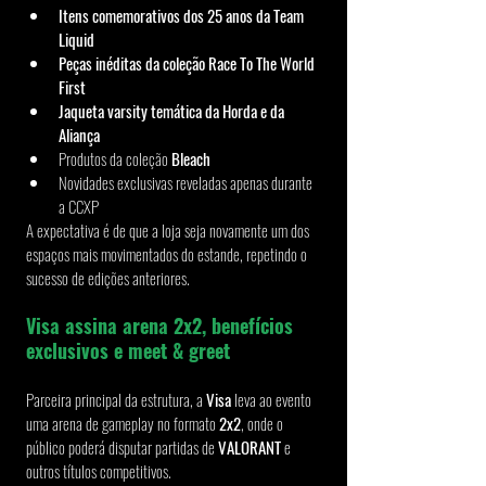
Itens comemorativos dos 25 anos da Team 
Liquid
Peças inéditas da coleção Race To The World 
First
Jaqueta varsity temática da Horda e da 
Aliança
Produtos da coleção 
Bleach
Novidades exclusivas reveladas apenas durante 
a CCXP
A expectativa é de que a loja seja novamente um dos 
espaços mais movimentados do estande, repetindo o 
sucesso de edições anteriores.
Visa assina arena 2x2, benefícios 
exclusivos e meet & greet
Parceira principal da estrutura, a 
Visa
 leva ao evento 
uma arena de gameplay no formato 
2x2
, onde o 
público poderá disputar partidas de 
VALORANT
 e 
outros títulos competitivos.