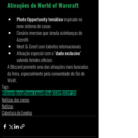
Ativações de World of Warcraft
Photo Opportunity temático
 inspirado no 
novo sistema de casas
Cenário imersivo que simula vizinhanças de 
Azeroth
Meet & Greet com talentos internacionais
Ativação especial com o “
dado exclusivo
” 
valendo brindes oficiais
A Blizzard promete uma das ativações mais buscadas 
da feira, especialmente pela comunidade de fãs de 
WoW.
Tags:
Blizzard
ccxp
Team Liquid
Visa
CCXP
CCXP 25
Notícias dos games
Notícias
Cobertura de Eventos