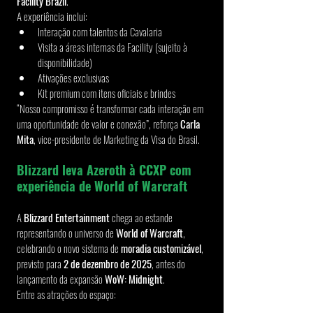
Facility Brazil
.
A experiência inclui:
Interação com talentos da Cavalaria
Visita a áreas internas da Facility (sujeito à 
disponibilidade)
Ativações exclusivas
Kit premium com itens oficiais e brindes
“Nosso compromisso é transformar cada interação em 
uma oportunidade de valor e conexão”, reforça 
Carla 
Mita
, vice-presidente de Marketing da Visa do Brasil.
Blizzard leva Azeroth à CCXP com 
experiência de World of Warcraft
A 
Blizzard Entertainment
 chega ao estande 
representando o universo de 
World of Warcraft
, 
celebrando o novo sistema de 
moradia customizável
, 
previsto para 
2 de dezembro de 2025
, antes do 
lançamento da expansão 
WoW: Midnight
.
Entre as atrações do espaço: