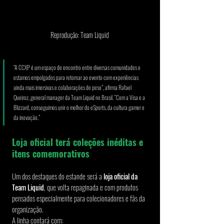
Reprodução: Team Liquid
“A CCXP é um espaço de encontro entre diversas comunidades e 
estamos empolgados para retornar ao evento com experiências 
ainda mais imersivas e colaborações de peso”, afirma Rafael 
Queiroz, general manager da Team Liquid no Brasil. “Com a Visa e a 
Blizzard, conseguimos unir o melhor do eSports, da cultura gamer e 
da inovação.”
Loja oficial terá coleções inéditas e 
itens comemorativos
Um dos destaques do estande será a 
loja oficial da 
Team Liquid
, que volta repaginada e com produtos 
pensados especialmente para colecionadores e fãs da 
organização.
A linha contará com: