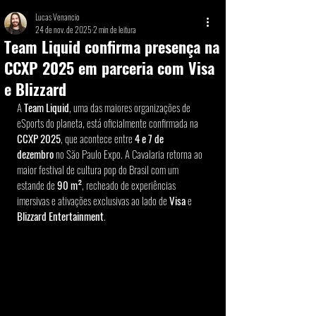
Lucas Venancio
24 de nov. de 2025
2 min de leitura
Team Liquid confirma presença na
CCXP 2025 em parceria com Visa
e Blizzard
A 
Team Liquid
, uma das maiores organizações de 
eSports do planeta, está oficialmente confirmada na 
CCXP 2025
, que acontece entre 
4 e 7 de 
dezembro
 no São Paulo Expo. A Cavalaria retorna ao 
maior festival de cultura pop do Brasil com um 
estande de 
90 m²
, recheado de experiências 
imersivas e ativações exclusivas ao lado de 
Visa
 e 
Blizzard Entertainment
.