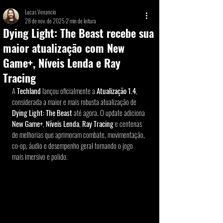
Lucas Venancio
28 de nov. de 2025
2 min de leitura
Dying Light: The Beast recebe sua
maior atualização com New
Game+, Níveis Lenda e Ray
Tracing
A 
Techland
 lançou oficialmente a 
Atualização 1.4
, 
considerada a maior e mais robusta atualização de 
Dying Light: The Beast
 até agora. O update adiciona 
New Game+
, 
Níveis Lenda
, 
Ray Tracing
 e centenas 
de melhorias que aprimoram combate, movimentação, 
co-op, áudio e desempenho geral tornando o jogo 
mais imersivo e polido.