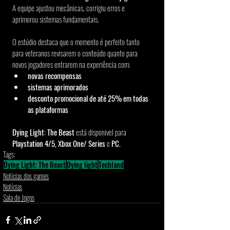
A equipe ajustou mecânicas, corrigiu erros e 
aprimorou sistemas fundamentais.
O estúdio destaca que o momento é perfeito tanto 
para veteranos revisarem o conteúdo quanto para 
novos jogadores entrarem na experiência com:
novas recompensas
sistemas aprimorados
desconto promocional de até 25% em todas 
as plataformas
Dying Light: The Beast
 está disponivel para 
Playstation 4/5, Xbox One/ Series
 e 
PC.
Tags:
Dying Light: The Beast
Dying light
Techland
Notícias dos games
Notícias
Sala de Jogos