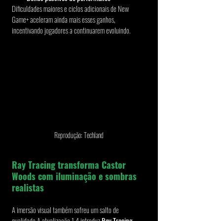
Dificuldades maiores e ciclos adicionais de New 
Game+ aceleram ainda mais esses ganhos, 
incentivando jogadores a continuarem evoluindo.
Reprodução: Techland
Ray Tracing transforma Castor 
Woods com iluminação e sombras 
realistas
A imersão visual também sofreu um salto de 
qualidade.A atualização 1.4 introduz 
Ray Tracing
, 