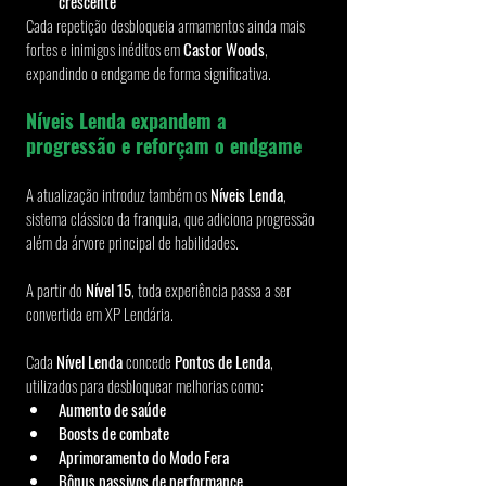
crescente
Cada repetição desbloqueia armamentos ainda mais 
fortes e inimigos inéditos em 
Castor Woods
, 
expandindo o endgame de forma significativa.
Níveis Lenda expandem a 
progressão e reforçam o endgame
A atualização introduz também os 
Níveis Lenda
, 
sistema clássico da franquia, que adiciona progressão 
além da árvore principal de habilidades.
A partir do 
Nível 15
, toda experiência passa a ser 
convertida em XP Lendária.
Cada 
Nível Lenda
 concede 
Pontos de Lenda
, 
utilizados para desbloquear melhorias como:
Aumento de saúde
Boosts de combate
Aprimoramento do Modo Fera
Bônus passivos de performance