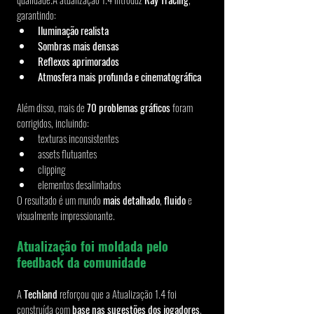
garantindo:
Iluminação realista
Sombras mais densas
Reflexos aprimorados
Atmosfera mais profunda e cinematográfica
Além disso, mais de 
70 problemas gráficos
 foram 
corrigidos, incluindo:
texturas inconsistentes
assets flutuantes
clipping
elementos desalinhados
O resultado é um mundo 
mais detalhado
, 
fluido
 e 
visualmente impressionante.
Atualização foi moldada pelo 
feedback da comunidade
A 
Techland
 reforçou que a Atualização 1.4 foi 
construída com 
base nas sugestões dos jogadores
. 