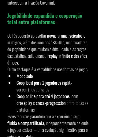
antecedem a invasão Covenant.
Jogabilidade expandida e cooperação 
total entre plataformas
Os fãs poderão aproveitar 
novas armas, veículos e 
inimigos
, além dos icônicos 
“Skulls”
, modificadores 
de jogabilidade que mudam a dificuldade e as regras 
das batalhas, adicionando 
replay infinito e desafios 
únicos
.
Outro destaque é a versatilidade nas formas de jogar:
Modo solo
Coop local para 2 jogadores (split-
screen)
 nos consoles
Coop online para até 4 jogadores
, com 
crossplay
 e 
cross-progression
 entre todas as 
plataformas
Esses recursos garantem que a experiência seja 
fluida e compartilhada
, independentemente de onde 
o jogador estiver — uma evolução significativa para o 
universo de 
Halo
.