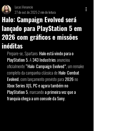
Lucas Venancio
27 de out. de 2025
2 min de leitura
Halo: Campaign Evolved será
lançado para PlayStation 5 em
2026 com gráficos e missões
inéditas
Prepare-se, Spartans: 
Halo está vindo para o 
PlayStation 5.
 A 
343 Industries
 anunciou 
oficialmente 
“Halo: Campaign Evolved”
, um remake 
completo da campanha clássica de 
Halo: Combat 
Evolved
, com lançamento previsto para 
2026
 no 
Xbox Series X|S, PC e agora também no 
PlayStation 5
, marcando 
a primeira vez que a 
franquia chega a um console da Sony
.