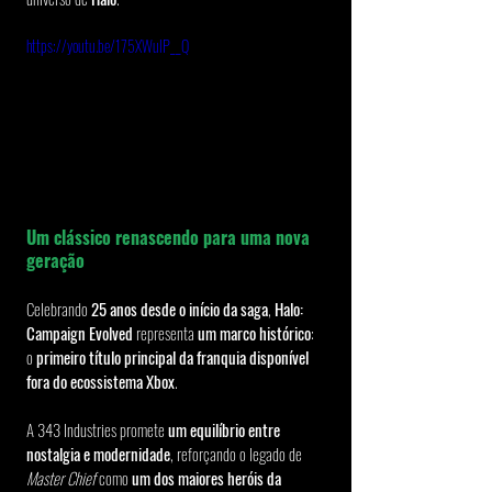
https://youtu.be/175XWulP__Q
Um clássico renascendo para uma nova 
geração
Celebrando 
25 anos desde o início da saga
, 
Halo: 
Campaign Evolved
 representa 
um marco histórico
: 
o 
primeiro título principal da franquia disponível 
fora do ecossistema Xbox
.
A 343 Industries promete 
um equilíbrio entre 
nostalgia e modernidade
, reforçando o legado de 
Master Chief
 como 
um dos maiores heróis da 