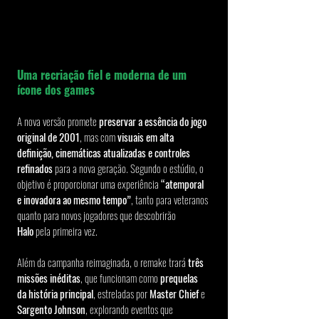
Uma recriação fiel e moderna de um 
ícone dos games
A nova versão promete 
preservar a essência do jogo 
original de 2001
, mas com 
visuais em alta 
definição, cinemáticas atualizadas e controles 
refinados
 para a nova geração. Segundo o estúdio, o 
objetivo é proporcionar uma experiência 
“atemporal 
e inovadora ao mesmo tempo”
, tanto para veteranos 
quanto para novos jogadores que descobrirão 
Halo
 pela primeira vez.
Além da campanha reimaginada, o remake trará 
três 
missões inéditas
, que funcionam como 
prequelas 
da história principal
, estreladas por 
Master Chief
 e 
Sargento Johnson
, explorando eventos que 