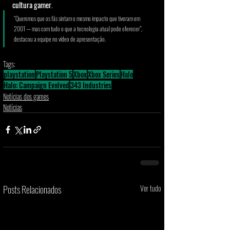
cultura gamer
.
“Queremos que os fãs sintam o mesmo impacto que tiveram em 
2001 — mas com tudo o que a tecnologia atual pode oferecer”, 
destacou a equipe no vídeo de apresentação.
Tags:
playstation
Playstation 5
Xbox
Xbox Series
Halo
Halo: Campaign Evolved
343 Industries
Notícias dos games
Notícias
Posts Relacionados
Ver tudo