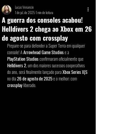
Lucas Venancio
1 de jul. de 2025
1 min de leitura
A guerra dos consoles acabou!
Helldivers 2 chega ao Xbox em 26
de agosto com crossplay
Prepare-se para defender a Super Terra em qualquer 
console! A 
Arrowhead Game Studios
 e a 
PlayStation Studios
 confirmaram oficialmente que 
Helldivers 2
, um dos maiores sucessos cooperativos 
do ano, será finalmente lançado para 
Xbox Series X|S
no dia 
26 de agosto de 2025
 e o melhor: com 
crossplay
 liberado.