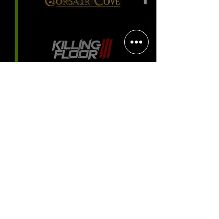
Halo: Campaign Evolved estreia
com DLSS 4.5; NVIDIA lança novo
GeForce Game Ready Driver para
grandes lançamentos