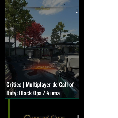
Squall
Crítica | Multiplayer de Call of
Duty: Black Ops 7 é uma
experiência positiva, divertida e
viciante