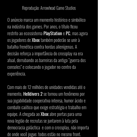
Reprodução: Arrowhead Game Studios
O anúncio marca um momento histórico e simbólico 
na indústria dos games. Por anos, o título ficou 
restrito ao ecossistema 
PlayStation
 e 
PC
, mas agora 
os jogadores de 
Xbox
 também poderão se unir à 
batalha frenética contra hordas alienígenas. A 
decisão reforça a importância do crossplay na era 
atual, derrubando as barreiras da antiga “guerra dos 
consoles” e colocando o jogador no centro da 
experiência.
Com mais de 12 milhões de unidades vendidas até o 
momento, 
Helldivers 2
 se tornou um fenômeno por 
sua jogabilidade cooperativa intensa, humor ácido e 
combate caótico que exige estratégia e trabalho em 
equipe. A chegada ao 
Xbox
 abre portas para uma 
nova legião de recrutas se juntarem à luta pela 
democracia galáctica  e com o crossplay, não importa 
de onde você jogue: todos estão no mesmo front.