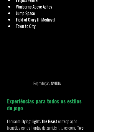
Warborne Above Ashes
Jump Space
Field of Glory II: Medieval
Town to City
Reprodução: NVIDIA
Experiências para todos os estilos 
de jogo
Enquanto 
Dying Light: The Beast
 entrega ação 
frenética contra hordas de zumbis, títulos como 
Two 