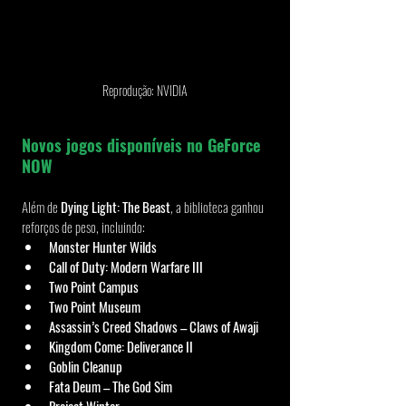
Reprodução: NVIDIA
Novos jogos disponíveis no GeForce 
NOW
Além de 
Dying Light: The Beast
, a biblioteca ganhou 
reforços de peso, incluindo:
Monster Hunter Wilds
Call of Duty: Modern Warfare III
Two Point Campus
Two Point Museum
Assassin’s Creed Shadows – Claws of Awaji
Kingdom Come: Deliverance II
Goblin Cleanup
Fata Deum – The God Sim
Project Winter