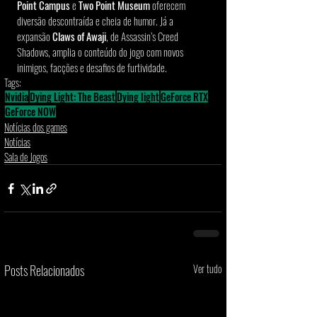
Point Campus
 e 
Two Point Museum
 oferecem 
diversão descontraída e cheia de humor. Já a 
expansão 
Claws of Awaji
, de Assassin’s Creed 
Shadows, amplia o conteúdo do jogo com novos 
inimigos, facções e desafios de furtividade.
Tags:
Nvidia
Dying Light: The Beast
Dying light
GeForce RTX
GeForce NOW
Notícias dos games
Notícias
Sala de Jogos
Posts Relacionados
Ver tudo