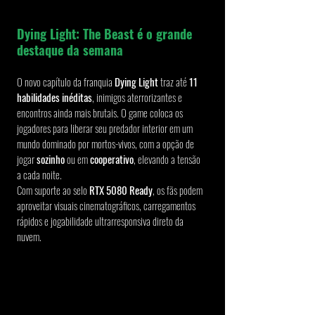
Dying Light: The Beast é o grande 
destaque da semana
O novo capítulo da franquia 
Dying Light
 traz até 
11 
habilidades inéditas
, inimigos aterrorizantes e 
encontros ainda mais brutais. O game coloca os 
jogadores para liberar seu predador interior em um 
mundo dominado por mortos-vivos, com a opção de 
jogar 
sozinho
 ou em 
cooperativo
, elevando a tensão 
a cada noite.
Com suporte ao selo 
RTX 5080 Ready
, os fãs podem 
aproveitar visuais cinematográficos, carregamentos 
rápidos e jogabilidade ultrarresponsiva direto da 
nuvem.