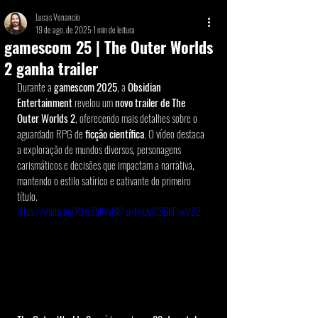
Lucas Venancio
19 de ago. de 2025
1 min de leitura
gamescom 25 | The Outer Worlds
2 ganha trailer
Durante a 
gamescom 2025
, a 
Obsidian 
Entertainment
 revelou um 
novo trailer de The 
Outer Worlds 2
, oferecendo mais detalhes sobre o 
aguardado RPG de 
ficção científica
. O vídeo destaca 
a exploração de mundos diversos, personagens 
carismáticos e decisões que impactam a narrativa, 
mantendo o estilo satírico e cativante do primeiro 
título.
https://youtu.be/YtHvZbKYv8k?si=NsUyJCSBKFJkcVB2