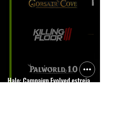
Halo: Campaign Evolved estreia
com DLSS 4.5; NVIDIA lança novo
GeForce Game Ready Driver para
grandes lançamentos