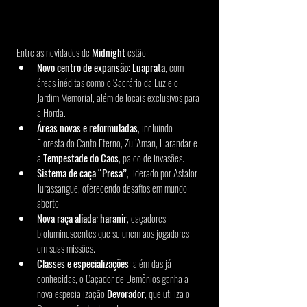
Entre as novidades de 
Midnight
 estão:
Novo centro de expansão: Luaprata
, com 
áreas inéditas como o Sacrário da Luz e o 
Jardim Memorial, além de locais exclusivos para 
a Horda.
Áreas novas e reformuladas
, incluindo 
Floresta do Canto Eterno, Zul’Aman, Harandar e 
a 
Tempestade do Caos
, palco de invasões.
Sistema de caça “Presa”
, liderado por Astalor 
Jurassangue, oferecendo desafios em mundo 
aberto.
Nova raça aliada: haranir
, caçadores 
bioluminescentes que se unem aos jogadores 
em suas missões.
Classes e especializações
: além das já 
conhecidas, o Caçador de Demônios ganha a 
nova especialização 
Devorador
, que utiliza o 