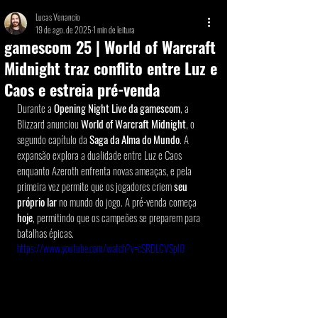
Lucas Venancio
19 de ago. de 2025
1 min de leitura
gamescom 25 | World of Warcraft
Midnight traz conflito entre Luz e
Caos e estreia pré-venda
Durante a 
Opening Night Live da gamescom
, a 
Blizzard anunciou 
World of Warcraft Midnight
, o 
segundo capítulo da 
Saga da Alma do Mundo
. A 
expansão explora a dualidade entre Luz e Caos 
enquanto Azeroth enfrenta novas ameaças, e pela 
primeira vez permite que os jogadores criem 
seu 
próprio lar
 no mundo do jogo. A pré-venda começa 
hoje
, permitindo que os campeões se preparem para 
batalhas épicas.
https://www.youtube.com/watch?v=cSRDLCVSpl0