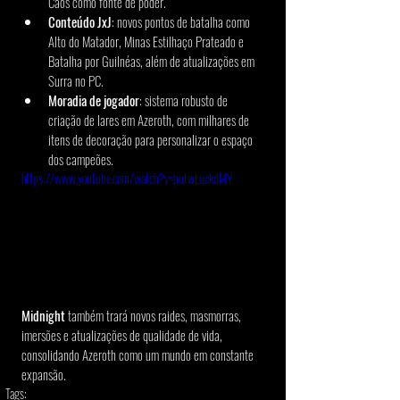
Caos como fonte de poder.
Conteúdo JxJ
: novos pontos de batalha como 
Alto do Matador, Minas Estilhaço Prateado e 
Batalha por Guilnéas, além de atualizações em 
Surra no PC.
Moradia de jogador
: sistema robusto de 
criação de lares em Azeroth, com milhares de 
itens de decoração para personalizar o espaço 
dos campeões.
https://www.youtube.com/watch?v=putwLuckdMY
Midnight 
também trará novos raides, masmorras, 
imersões e atualizações de qualidade de vida, 
consolidando Azeroth como um mundo em constante 
expansão.
Tags: