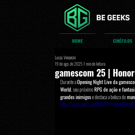
HOME
CINÉFILOS
Lucas Venancio
19 de ago. de 2025
1 min de leitura
gamescom 25 | Honor 
Durante a 
Opening Night Live da gamesc
World
, seu próximo 
RPG de ação e fantas
grandes inimigos
 e destaca a beleza do 
mund
https://youtu.be/C_ajmBbXJlY?si=0gyYEO4ynf