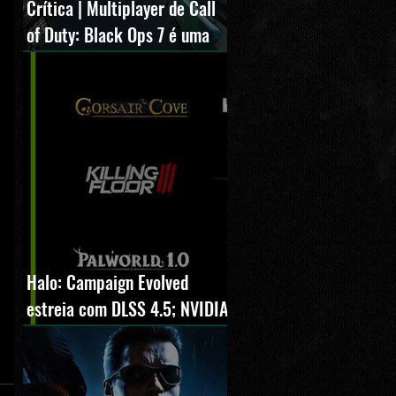
Crítica | Multiplayer de Call
of Duty: Black Ops 7 é uma
experiência positiva,
divertida e viciante
Halo: Campaign Evolved
estreia com DLSS 4.5; NVIDIA
lança novo GeForce Game
Ready Driver para grandes
lançamentos