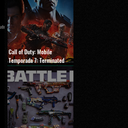
tudo
Call of Duty: Mobile
Temporada 7: Terminated
estreia com O Exterminador
do Futuro 2, novos modos e
Cronen Squall