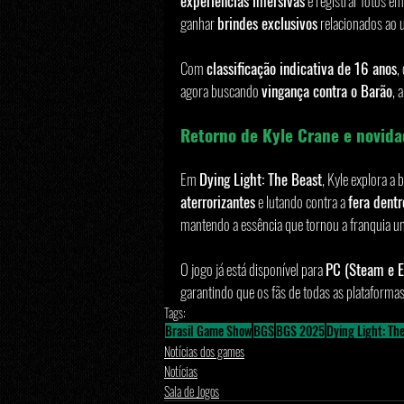
experiências imersivas
 e registrar fotos em
ganhar 
brindes exclusivos
 relacionados ao 
Com 
classificação indicativa de 16 anos
,
agora buscando 
vingança contra o Barão
, 
Retorno de Kyle Crane e novida
Em 
Dying Light: The Beast
, Kyle explora a 
aterrorizantes
 e lutando contra a 
fera dentr
mantendo a essência que tornou a franquia u
O jogo já está disponível para 
PC (Steam e Ep
garantindo que os fãs de todas as plataforma
Tags:
Brasil Game Show
BGS
BGS 2025
Dying Light: Th
Notícias dos games
Notícias
Sala de Jogos