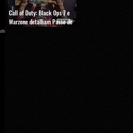
Call of Duty: Black Ops 7 e
Warzone detalham Passe de
Batalha, BlackCell e novas
tudo
recompensas da Temporada 5