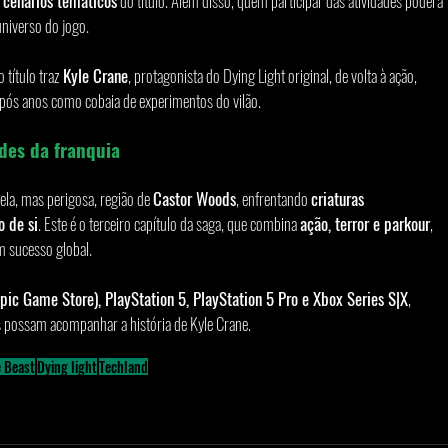
 
cenários temáticos
 do título. Além disso, quem participar das atividades poderá 
universo do jogo.
 o título traz 
Kyle Crane
, protagonista do Dying Light original, de volta à ação, 
após anos como cobaia de experimentos do vilão.
des da franquia
bela, mas perigosa, região de 
Castor Woods
, enfrentando 
criaturas 
o de si
. Este é o terceiro capítulo da saga, que combina 
ação, terror e parkour
, 
m sucesso global.
ic Game Store), PlayStation 5, PlayStation 5 Pro e Xbox Series S|X
, 
s possam acompanhar a história de Kyle Crane.
e Beast
Dying light
Techland