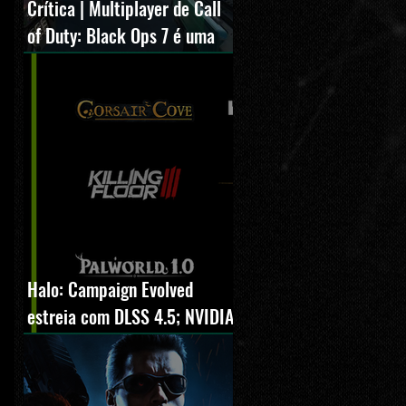
Crítica | Multiplayer de Call
of Duty: Black Ops 7 é uma
experiência positiva,
divertida e viciante
Halo: Campaign Evolved
estreia com DLSS 4.5; NVIDIA
lança novo GeForce Game
Ready Driver para grandes
lançamentos