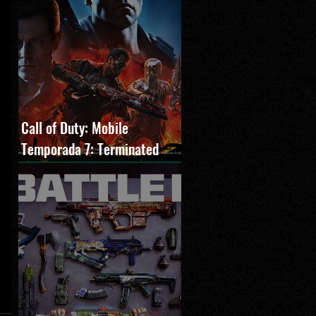
Call of Duty: Mobile
Temporada 7: Terminated
estreia com O Exterminador
do Futuro 2, novos modos e
Cronen Squall