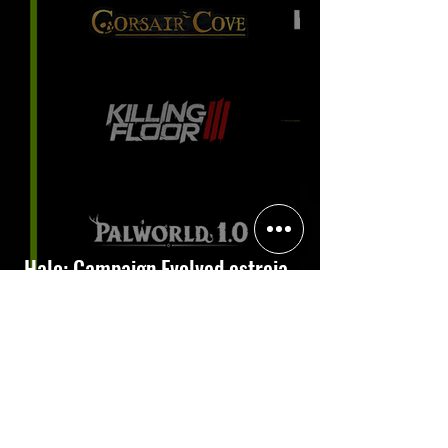
Halo: Campaign Evolved estreia
com DLSS 4.5; NVIDIA lança novo
GeForce Game Ready Driver para
grandes lançamentos