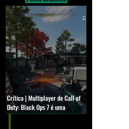
grandes lançamentos
novos modos e Cr
Squall
Crítica | Multiplayer de Call of
Duty: Black Ops 7 é uma
experiência positiva, divertida e
viciante