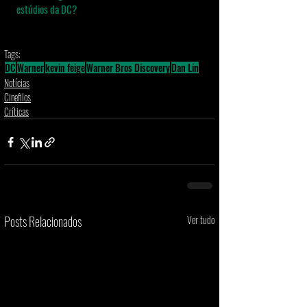
estúdios da DC? 
Tags:
DC
Warner
kevin feige
Warner Bros Discovery
Dan Lin
Notícias
Cinefilos
Críticas
Posts Relacionados
Ver tudo