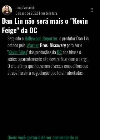
Lucas Venancio
6 de set. de 2022
1 min de leitura
Dan Lin não será mais o "Kevin
Feige" da DC
Segundo o 
Hollywood Reporter
, o produtor 
Dan Lin
cotado pela 
Warner
 Bros. Discovery
 para ser o 
"
Kevin Feige
" das produções da 
DC
 nos filmes e 
séries, aparentemente não deverá ficar com o cargo. 
O site afirma que houveram diversos empecilhos que 
atrapalharam a negociação que foram abortadas.  
Quem você gostaria de ver comandando os 