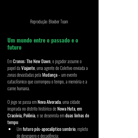
Reprodução: Bloober Team
Um mundo entre o passado e o 
futuro
Em 
Cronos: The New Dawn
, o jogador assume o 
papel da 
Viajante
, uma agente do Coletivo enviada a 
zonas devastadas pela 
Mudança
 – um evento 
cataclísmico que corrompeu o tempo, a memória e a 
carne humana.
O jogo se passa em 
Nova Alvorada
, uma cidade 
inspirada no distrito histórico de 
Nowa Huta, em 
Cracóvia, Polônia
, e se desenrola em 
duas linhas do 
tempo
:
Um 
futuro pós-apocalíptico sombrio
, repleto 
de desespero e decadência;