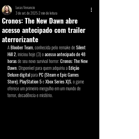
Lucas Venancio
3 de set. de 2025
2 min de leitura
Cronos: The New Dawn abre
acesso antecipado com trailer
aterrorizante
A 
Bloober Team
, conhecida pelo remake de 
Silent 
Hill 2
, iniciou hoje (3) o 
acesso antecipado de 48 
horas
 de seu novo survival horror: 
Cronos: The New 
Dawn
. Disponível para quem adquiriu a 
Edição 
Deluxe digital
 para 
PC (Steam e Epic Games 
Store)
, 
PlayStation 5
 e 
Xbox Series X|S
, o game 
oferece um primeiro mergulho em um mundo de 
terror, decadência e mistério.