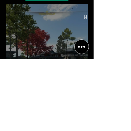
Crítica | Multiplayer de Call of
Duty: Black Ops 7 é uma
experiência positiva, divertida e
viciante