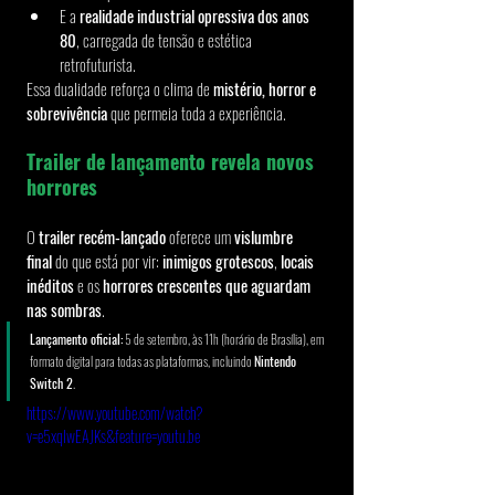
E a 
realidade industrial opressiva dos anos 
80
, carregada de tensão e estética 
retrofuturista.
Essa dualidade reforça o clima de 
mistério, horror e 
sobrevivência
 que permeia toda a experiência.
Trailer de lançamento revela novos 
horrores
O 
trailer recém-lançado
 oferece um 
vislumbre 
final
 do que está por vir: 
inimigos grotescos
, 
locais 
inéditos
 e os 
horrores crescentes que aguardam 
nas sombras
.
Lançamento oficial:
 5 de setembro, às 11h (horário de Brasília), em 
formato digital para todas as plataformas, incluindo 
Nintendo 
Switch 2
.
https://www.youtube.com/watch?
v=e5xqIwEAJKs&feature=youtu.be