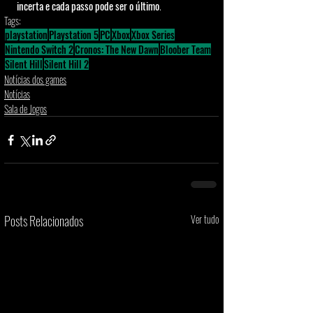
incerta e cada passo pode ser o último
.
Tags:
playstation
Playstation 5
PC
Xbox
Xbox Series
Nintendo Switch 2
Cronos: The New Dawn
Bloober Team
Silent Hill
Silent Hill 2
Notícias dos games
Notícias
Sala de Jogos
Posts Relacionados
Ver tudo