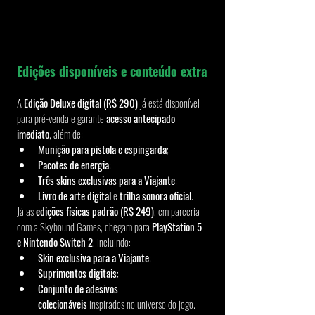
Edições disponíveis e conteúdo extra
A 
Edição Deluxe digital (R$ 290)
 já está disponível 
para pré-venda e garante 
acesso antecipado 
imediato
, além de:
Munição para pistola e espingarda
;
Pacotes de energia
;
Três skins exclusivas para a Viajante
;
Livro de arte digital
 e 
trilha sonora oficial
.
Já as 
edições físicas padrão (R$ 249)
, em parceria 
com a Skybound Games, chegam para 
PlayStation 5 
e Nintendo Switch 2
, incluindo:
Skin exclusiva para a Viajante
;
Suprimentos digitais
;
Conjunto de adesivos 
colecionáveis
 inspirados no universo do jogo.