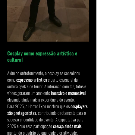
Cosplay como expressão artística e 
cultural
Além do entretenimento, o cosplay se consolidou 
como 
expressão artística
 e parte essencial da 
cultura geek e de terror. A interação com fãs, fotos e 
vídeos geraram um ambiente 
imersivo e memorável
, 
elevando ainda mais a experiência do evento.
Para 2025, a Horror Expo mostrou que os 
cosplayers 
são protagonistas
, contribuindo diretamente para o 
sucesso e identidade do evento. A expectativa para 
2026 é que essa participação 
cresça ainda mais
, 
mantendo o padrão de qualidade e criatividade.