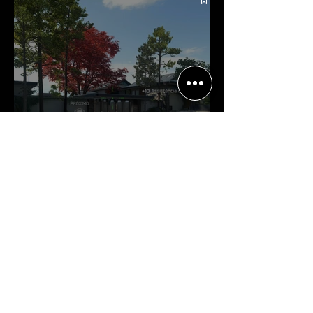
Crítica | Multiplayer de Call of
Duty: Black Ops 7 é uma
experiência positiva, divertida e
viciante