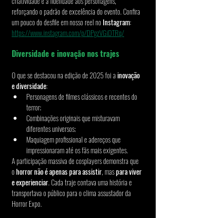
criatividade e a fidelidade aos personagens, 
reforçando o padrão de excelência do evento. Confira 
um pouco do desfile em nosso reel no
 Instagram
: 
https://www.instagram.com/p/DPgzVGiDTRq/
Diversidade e inovação nos trajes
O que se destacou na edição de 2025 foi a 
inovação 
e diversidade
:
Personagens de filmes clássicos e recentes do 
terror;
Combinações originais que misturavam 
diferentes universos;
Maquiagem profissional e adereços que 
impressionaram até os fãs mais exigentes.
A participação massiva de cosplayers demonstra que 
o 
horror não é apenas para assistir
, mas 
para viver 
e experienciar
. Cada traje contava uma história e 
transportava o público para o clima assustador da 
Horror Expo.