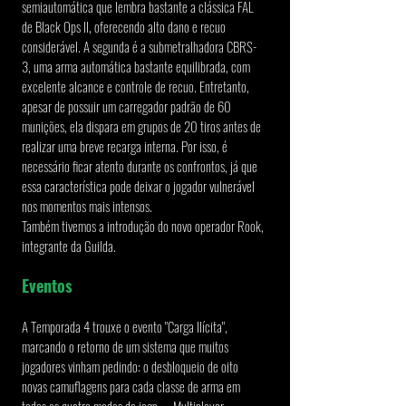
semiautomática que lembra bastante a clássica FAL 
de Black Ops II, oferecendo alto dano e recuo 
considerável. A segunda é a submetralhadora CBRS-
3, uma arma automática bastante equilibrada, com 
excelente alcance e controle de recuo. Entretanto, 
apesar de possuir um carregador padrão de 60 
munições, ela dispara em grupos de 20 tiros antes de 
realizar uma breve recarga interna. Por isso, é 
necessário ficar atento durante os confrontos, já que 
essa característica pode deixar o jogador vulnerável 
nos momentos mais intensos.
Também tivemos a introdução do novo operador Rook, 
integrante da Guilda.
Eventos
A Temporada 4 trouxe o evento "Carga Ilícita", 
marcando o retorno de um sistema que muitos 
jogadores vinham pedindo: o desbloqueio de oito 
novas camuflagens para cada classe de arma em 