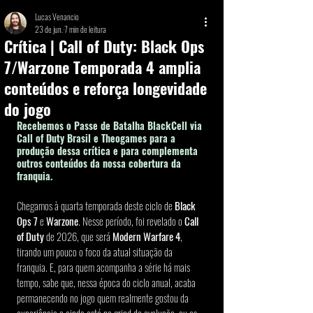
Lucas Venancio
23 de jun.
7 min de leitura
Crítica | Call of Duty: Black Ops
7/Warzone Temporada 4 amplia
conteúdos e reforça longevidade
do jogo
Recebemos o Passe de Batalha BlackCell via 
Call of Duty Brasil e Theogames para a 
produção dessa crítica e para complementa 
outros conteúdos da nossa cobertura da 
franquia.  
Chegamos à quarta temporada deste ciclo de 
Black 
Ops 7 
e 
Warzone
. Nesse período, foi revelado o 
Call 
of Duty
 de 2026, que será 
Modern Warfare 4
, 
tirando um pouco o foco da atual situação da 
franquia. E, para quem acompanha a série há mais 
tempo, sabe que, nessa época do ciclo anual, acaba 
permanecendo no jogo quem realmente gostou da 