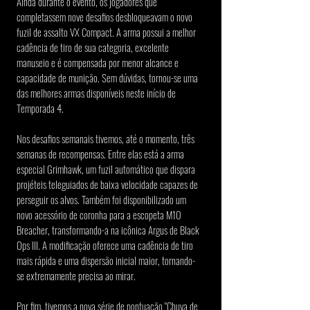
Ainda durante o evento, os jogadores que 
completassem nove desafios desbloqueavam o novo 
fuzil de assalto VX Compact. A arma possui a melhor 
cadência de tiro de sua categoria, excelente 
manuseio e é compensada por menor alcance e 
capacidade de munição. Sem dúvidas, tornou-se uma 
das melhores armas disponíveis neste início de 
Temporada 4.
Nos desafios semanais tivemos, até o momento, três 
semanas de recompensas. Entre elas está a arma 
especial Grimhawk, um fuzil automático que dispara 
projéteis teleguiados de baixa velocidade capazes de 
perseguir os alvos. Também foi disponibilizado um 
novo acessório de coronha para a escopeta M10 
Breacher, transformando-a na icônica Argus de Black 
Ops III. A modificação oferece uma cadência de tiro 
mais rápida e uma dispersão inicial maior, tornando-
se extremamente precisa ao mirar.
Por fim, tivemos a nova série de pontuação "Chuva de 