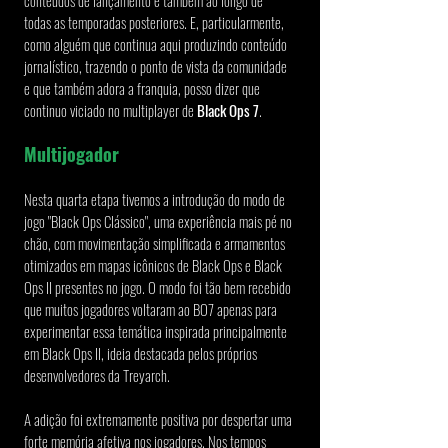
conteúdos de lançamento e também ao longo de 
todas as temporadas posteriores. E, particularmente, 
como alguém que continua aqui produzindo conteúdo 
jornalístico, trazendo o ponto de vista da comunidade 
e que também adora a franquia, posso dizer que 
continuo viciado no multiplayer de 
Black Ops 7
.
Multijogador
Nesta quarta etapa tivemos a introdução do modo de 
jogo "Black Ops Clássico", uma experiência mais pé no 
chão, com movimentação simplificada e armamentos 
otimizados em mapas icônicos de Black Ops e Black 
Ops II presentes no jogo. O modo foi tão bem recebido 
que muitos jogadores voltaram ao BO7 apenas para 
experimentar essa temática inspirada principalmente 
em Black Ops II, ideia destacada pelos próprios 
desenvolvedores da Treyarch.
A adição foi extremamente positiva por despertar uma 
forte memória afetiva nos jogadores. Nos tempos 