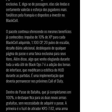
exclusiva. E, diga-se de passagem, elas são lindas e 
certamente valerão o esforço dos jogadores mais 
fanáticos pela franquia e dispostos a investir no 
BlackCell.
O pacote continua oferecendo os mesmos benefícios 
já conhecidos: impulso de 10% de XP para cada 
BlackCell adquirido, 1.100 CP, 20 pulos de escalão, 
desafio diário adicional, desbloqueio de qualquer 
página do passe e uma faixa exclusiva para seus 
itens. Além disso, algo que venho elogiando durante 
toda a vida útil de Black Ops 7 é a adição dos temas 
de interface, que modificam a estética do HUD 
durante as partidas. É uma implementação que 
deveria permanecer nos próximos Call of Duty.
Dentro do Passe de Batalha, que já completamos em 
100%, o destaque fica para as duas novas armas 
gratuitas, sem necessidade de adquirir o passe. A 
primeira é o fuzil de atirador KRS-7.62, uma arma 