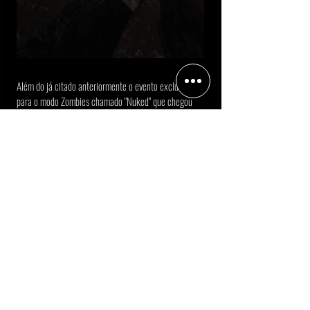
Além do já citado anteriormente o evento exclusivo 
para o modo Zombies chamado "Nuked" que chegou 
junto ao mapa de sobreviência Nuketown na parte 
destruida como uma referencia a Nuketown Zombies 
do BO2 só que expandida. Aonde os jogadores 
puderam desbloquear 7 itens fazendo desafios, sendo 
a última o desbloqueio de uma camuflagem animada 
chamada de "Cronologia".
Warzone
No modo gratuito de Call of Duty tivemos o retorno do 
icônico mapa de Ressurgência Fortune's Keep, agora 
com algumas alterações ambientais e a adição de 
novos pontos de interesse. O mapa passou a integrar a 