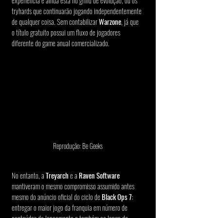
experiência e ainda está no grind de evolução, ou os 
tryhards que continuarão jogando independentemente 
de qualquer coisa. Sem contabilizar 
Warzone
, já que 
o título gratuito possui um fluxo de jogadores 
diferente do game anual comercializado.
Reprodução: Be Geeks
No entanto, a 
Treyarch
 e a 
Raven Software
mantiveram o mesmo compromisso assumido antes 
mesmo do anúncio oficial do ciclo de 
Black Ops 7
: 
entregar o maior jogo da franquia em número de 