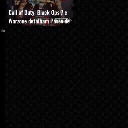
Call of Duty: Black Ops 7 e
Warzone detalham Passe de
Batalha, BlackCell e novas
tudo
recompensas da Temporada 5