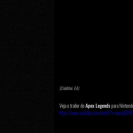
(Créditos: EA) 
Veja o trailer de
Apex Legends 
para Nintend
https://www.youtube.com/watch?v=auezqD6fR