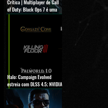
Crítica | Multiplayer de Call
of Duty: Black Ops 7 é uma
experiência positiva,
divertida e viciante
Halo: Campaign Evolved
estreia com DLSS 4.5; NVIDIA
lança novo GeForce Game
Ready Driver para grandes
lançamentos