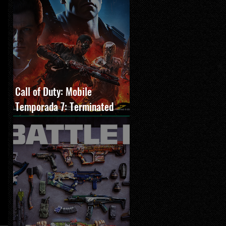
Call of Duty: Mobile
Temporada 7: Terminated
estreia com O Exterminador
do Futuro 2, novos modos e
Cronen Squall