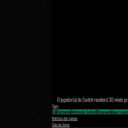
O jogador(a) do Switch receberá 30 níveis gr
Tags:
EA
Nintendo
Nintendo Switch
Respawn
Apex Lege
Notícias dos games
Sala de Jogos