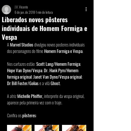
J.V. Vicente
6 de jun. de 2018
1 min de leitura
Liberados novos pôsteres
individuais de Homem Formiga e
Vespa
A 
Marvel Studios
 divulgou novos posteres individuais 
dos personagens do filme
 Homem Formiga e Vespa
. 
Nos cartazes estão: 
Scott Lang/Homem Formiga
; 
Hope Van Dyne/Vespa
; 
Dr. Hank Pym/Homem 
formiga original
; 
Janet Van Dyne/Vespa original
; 
Dr Bill Foster/Golias
 e a vilã
 Ghost
. 
A atriz 
Michelle Pfeiffer, 
interprete da vespa original, 
aparece pela primeira vez com o traje. 
Confira os 
pôsteres
: