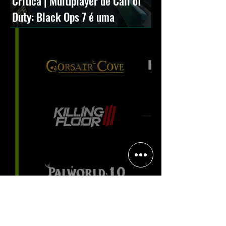
Crítica | Multiplayer de Call of
Duty: Black Ops 7 é uma
experiência positiva, divertida e
viciante
Halo: Campaign Evolved estreia
com DLSS 4.5; NVIDIA lança novo
GeForce Game Ready Driver para