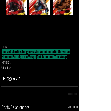
Tags:
marvel studios
be geeks
Marvel cinematic Universe
Homem Formiga e a Vespa
Ant Man and The Wasp
Notícias
Cinefilos
Posts Relacionados
Ver tudo