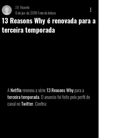
J.V. Vicente
6 de jun. de 2018
1 min de leitura
13 Reasons Why é renovada para a
terceira temporada
A 
Netflix
 renovou a série 
13 Reasons Why
 para a 
terceira temporada
. O anuncio foi feito pelo perfil do 
canal no 
Twitter
. Confira: