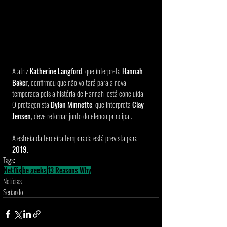
A atriz 
Katherine Langford
, que interpreta 
Hannah 
Baker
, confirmou que não voltará para a nova 
temporada pois a história de Hannah  está concluída. 
O protagonista 
Dylan Minnette
, que interpreta 
Clay 
Jensen
, deve retornar junto do elenco principal. 
A estreia da terceira temporada está prevista para 
2019
. 
Tags:
Netflix
be geeks
13 Reasons Why
Notícias
Seriando