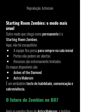
Reprodução: Activision
Starting Room Zombies: o modo mais 
cruel
Outro modo que chega como 
permanente
 é o 
Starting Room Zombies
.
Aqui, não há escapatória:
A equipe fica presa 
para sempre na sala inicial
Portas não podem ser abertas
Recursos são extremamente limitados
Os mapas disponíveis são:
Ashes of the Damned
Astra Malorum
É um verdadeiro 
teste de habilidade, comunicação e 
sobrevivência
.
O futuro do Zombies no BO7
Após os eventos finais de 
Astra Malorum
, a história 