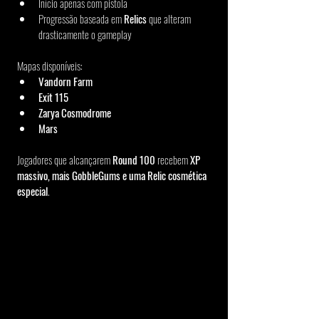
Início apenas com pistola
Progressão baseada em 
Relics
 que alteram 
drasticamente o gameplay
Mapas disponíveis:
Vandorn Farm
Exit 115
Zarya Cosmodrome
Mars
Jogadores que alcançarem 
Round 100
 recebem 
XP 
massivo, mais GobbleGums e uma Relic cosmética 
especial
.