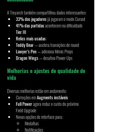
A Treyarch também compartilhou dados interessantes:
33% dos jogadores
 já jogaram o modo Cursed
41% das partidas
 acontecem na dificuldade 
Tier III
Relics mais usadas
:
Teddy Bear
 — acelera transições de round
Lawyer’s Pen
 — adiciona Mimic Props
Dragon Wings
 — desativa Power-Ups
Melhorias e ajustes de qualidade de 
vida
Diversas melhorias estão em andamento:
Correções em 
Augments instáveis
Full Power
 agora reduz o custo do próximo 
Field Upgrade
Novas opções de interface para:
Medalhas
Notificações