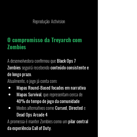
Reprodução: Activision
O compromisso da Treyarch com 
Zombies
A desenvolvedora confirmou que
 Black Ops 7 
Zombies 
seguirá recebendo 
conteúdo consistente e 
de longo prazo
.
Atualmente, o jogo já conta com:
Mapas Round-Based focados em narrativa
Mapas Survival
, que representam cerca de 
40% do tempo de jogo da comunidade
Modos alternativos como 
Cursed
, 
Directed
 e 
Dead Ops Arcade 4
A promessa é manter Zombies como um 
pilar central 
da experiência Call of Duty
.