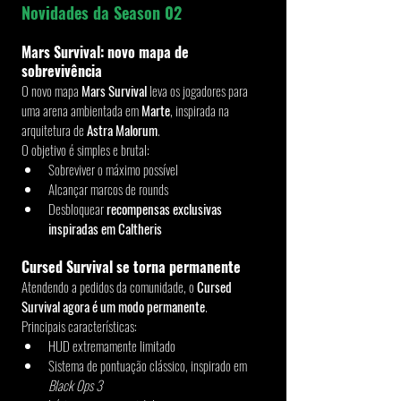
Novidades da Season 02
Mars Survival: novo mapa de 
sobrevivência
O novo mapa 
Mars Survival
 leva os jogadores para 
uma arena ambientada em 
Marte
, inspirada na 
arquitetura de 
Astra Malorum
.
O objetivo é simples e brutal:
Sobreviver o máximo possível
Alcançar marcos de rounds
Desbloquear 
recompensas exclusivas 
inspiradas em Caltheris
Cursed Survival se torna permanente
Atendendo a pedidos da comunidade, o 
Cursed 
Survival agora é um modo permanente
.
Principais características:
HUD extremamente limitado
Sistema de pontuação clássico, inspirado em 
Black Ops 3