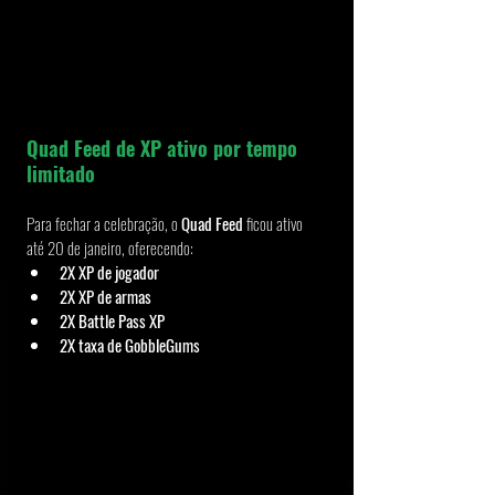
Quad Feed de XP ativo por tempo 
limitado
Para fechar a celebração, o 
Quad Feed
 ficou ativo 
até 20 de janeiro, oferecendo:
2X XP de jogador
2X XP de armas
2X Battle Pass XP
2X taxa de GobbleGums