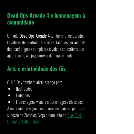
Dead Ops Arcade 4 e homenagem à 
comunidade
O modo 
Dead Ops Arcade 4
 também foi celebrado.
Criadores de conteúdo foram destacados por anos de 
dedicação, guias completos e vídeos educativos que 
ajudaram novos jogadores a dominar o modo.
Arte e criatividade dos fãs
O 115 Day também abriu espaço para:
Ilustrações
Coleções
Homenagens visuais a personagens clássicos
A comunidade segue sendo um dos maiores pilares do 
sucesso de Zombies. Veja o comilado no 
Blog Post 
Oficial de Call of Duty
.