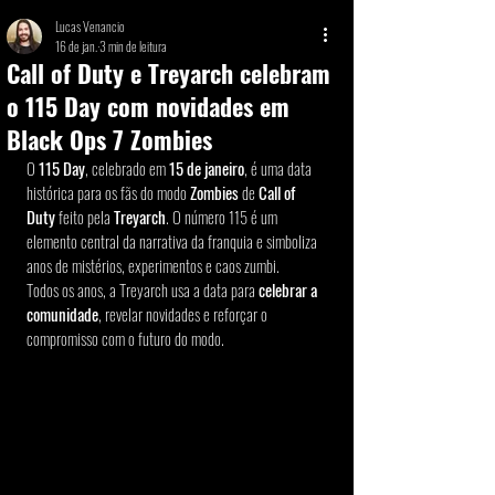
Lucas Venancio
16 de jan.
3 min de leitura
Call of Duty e Treyarch celebram
o 115 Day com novidades em
Black Ops 7 Zombies
O 
115 Day
, celebrado em 
15 de janeiro
, é uma data 
histórica para os fãs do modo 
Zombies 
de
 Call of 
Duty
 feito pela 
Treyarch
. O número 115 é um 
elemento central da narrativa da franquia e simboliza 
anos de mistérios, experimentos e caos zumbi.
Todos os anos, a Treyarch usa a data para 
celebrar a 
comunidade
, revelar novidades e reforçar o 
compromisso com o futuro do modo.