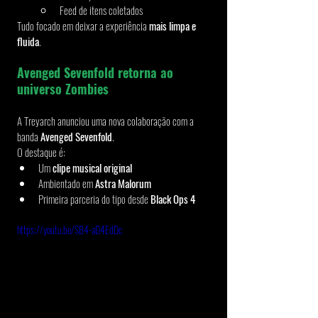
Feed de itens coletados
Tudo focado em deixar a experiência 
mais limpa e 
fluida
.
Avenged Sevenfold retorna ao 
universo Zombies
A Treyarch anunciou uma nova colaboração com a 
banda 
Avenged Sevenfold
.
O destaque é:
Um 
clipe musical original
Ambientado em 
Astra Malorum
Primeira parceria do tipo desde 
Black Ops 4
https://youtu.be/SB4-aD4EdDc