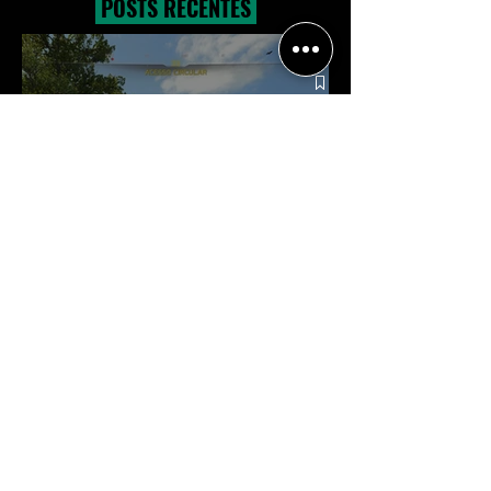
POSTS RECENTES
Crítica | Multiplayer de Call of
Duty: Black Ops 7 é uma
experiência positiva, divertida e
viciante