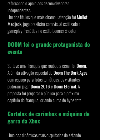
reforçando o apoio aos desenvolvedores 
independentes.
Um dos títulos que mais chamou atenção foi 
Mullet 
Madjack
, jogo brasileiro com visual estilizado e 
gameplay frenética no estilo boomer shooter.
DOOM foi o grande protagonista do 
evento
Se teve uma franquia que roubou a cena, foi 
Doom
. 
Além da ativação especial de 
Doom The Dark Ages
, 
com espaço para fotos temáticas, os visitantes 
puderam jogar 
Doom 2016
 e 
Doom Eternal
. A 
proposta foi preparar o público para o próximo 
capítulo da franquia, criando clima de hype total.
Cartelas de carimbos e máquina de 
garra da Xbox
Uma das dinâmicas mais disputadas do estande 