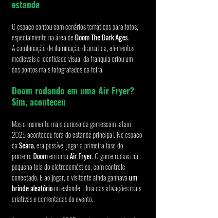
estande
O espaço contou com cenários temáticos para fotos, 
especialmente na área de 
Doom The Dark Ages
.
A combinação de iluminação dramática, elementos 
medievais e identidade visual da franquia criou um 
dos pontos mais fotografados da feira.
Doom rodando em uma Air Fryer? 
Sim, aconteceu
Mas o momento mais curioso da gamescom latam 
2025 aconteceu fora do estande principal. No espaço 
da 
Seara
, era possível jogar a primeira fase do 
primeiro 
Doom
 em uma 
Air Fryer
. O game rodava na 
pequena tela do eletrodoméstico, com controle 
conectado. E ao jogar, o visitante ainda ganhava 
um 
brinde aleatório
 no estande. Uma das ativações mais 
criativas e comentadas do evento.