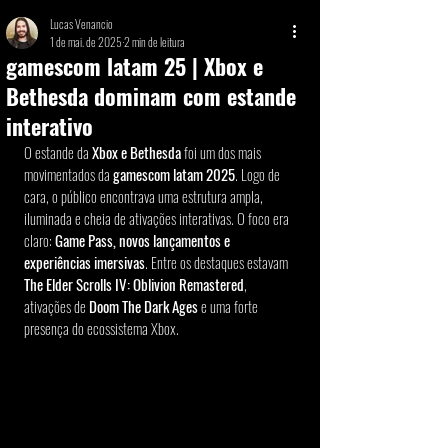
Lucas Venancio
1 de mai. de 2025
2 min de leitura
gamescom latam 25 | Xbox e
Bethesda dominam com estande
interativo
O estande da 
Xbox e Bethesda
 foi um dos mais 
movimentados da 
gamescom latam 2025
. Logo de 
cara, o público encontrava uma estrutura ampla, 
iluminada e cheia de ativações interativas. O foco era 
claro: 
Game Pass, novos lançamentos e 
experiências imersivas
. Entre os destaques estavam 
The Elder Scrolls IV: Oblivion Remastered
, 
ativações de 
Doom The Dark Ages
 e uma forte 
presença do ecossistema Xbox.