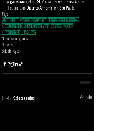
A
 gamescom latam 2025
 acontece entre os dias 1 e 
4 de maio no 
Distrito Anhemb
i em 
São Paulo
.
Tags:
Gamescom
Gamescom Latam
gamescom latam 25
Xbox Series X
Xbox Game Pass
Bethesda
Xbox
Xbox Series
ID@Xbox
Notícias dos games
Notícias
Sala de Jogos
Posts Relacionados
Ver tudo