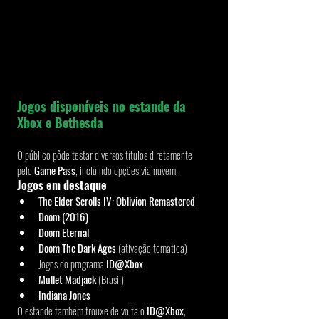
Jogos disponíveis no estande da 
Xbox e Bethesda
O público pôde testar diversos títulos diretamente 
pelo 
Game Pass
, incluindo opções via nuvem.
Jogos em destaque
The Elder Scrolls IV: Oblivion Remastered
Doom (2016)
Doom Eternal
Doom The Dark Ages
 (ativação temática)
Jogos do programa 
ID@Xbox
Mullet Madjack
 (Brasil)
Indiana Jones
O estande também trouxe de volta o 
ID@Xbox
, 