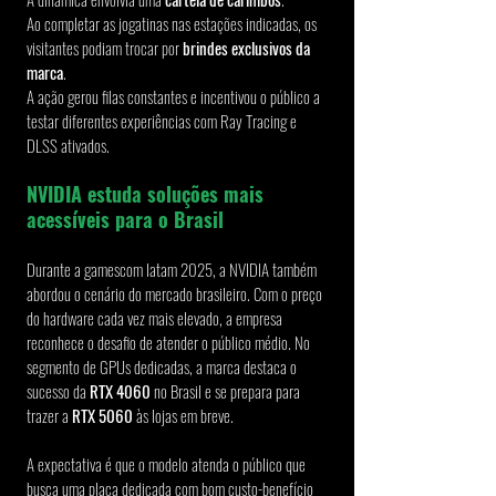
Ao completar as jogatinas nas estações indicadas, os 
visitantes podiam trocar por 
brindes exclusivos da 
marca
.
A ação gerou filas constantes e incentivou o público a 
testar diferentes experiências com Ray Tracing e 
DLSS ativados.
NVIDIA estuda soluções mais 
acessíveis para o Brasil
Durante a gamescom latam 2025, a NVIDIA também 
abordou o cenário do mercado brasileiro. Com o preço 
do hardware cada vez mais elevado, a empresa 
reconhece o desafio de atender o público médio. No 
segmento de GPUs dedicadas, a marca destaca o 
sucesso da 
RTX 4060
 no Brasil e se prepara para 
trazer a 
RTX 5060
 às lojas em breve.
A expectativa é que o modelo atenda o público que 
busca uma placa dedicada com bom custo-benefício 