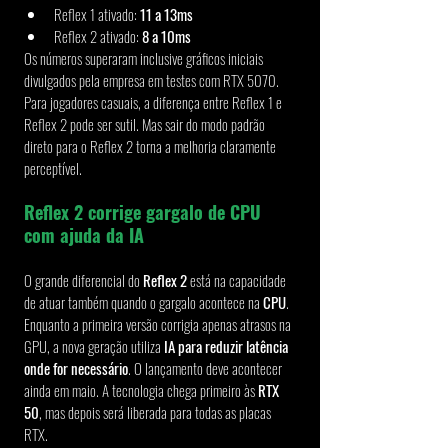
Reflex 1 ativado: 
11 a 13ms
Reflex 2 ativado: 
8 a 10ms
Os números superaram inclusive gráficos iniciais 
divulgados pela empresa em testes com RTX 5070. 
Para jogadores casuais, a diferença entre Reflex 1 e 
Reflex 2 pode ser sutil. Mas sair do modo padrão 
direto para o Reflex 2 torna a melhoria claramente 
perceptível.
Reflex 2 corrige gargalo de CPU 
com ajuda da IA
O grande diferencial do 
Reflex 2
 está na capacidade 
de atuar também quando o gargalo acontece na 
CPU
. 
Enquanto a primeira versão corrigia apenas atrasos na 
GPU, a nova geração utiliza 
IA para reduzir latência 
onde for necessário
. O lançamento deve acontecer 
ainda em maio. A tecnologia chega primeiro às 
RTX 
50
, mas depois será liberada para todas as placas 
RTX.