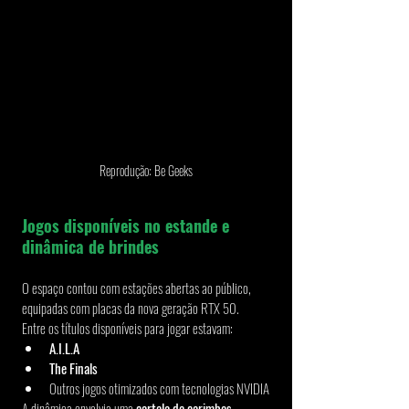
Reprodução: Be Geeks
Jogos disponíveis no estande e 
dinâmica de brindes
O espaço contou com estações abertas ao público, 
equipadas com placas da nova geração RTX 50.
Entre os títulos disponíveis para jogar estavam:
A.I.L.A
The Finals
Outros jogos otimizados com tecnologias NVIDIA
A dinâmica envolvia uma 
cartela de carimbos
.