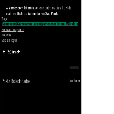
A 
gamescom latam
 acontece entre os dias 1 e 4 de 
maio no 
Distrito Anhembi
 em 
São Paulo
.
Tags:
Gamescom
Gamescom Latam
gamescom latam 25
Nvidia
Notícias dos games
Notícias
Sala de Jogos
Posts Relacionados
Ver tudo