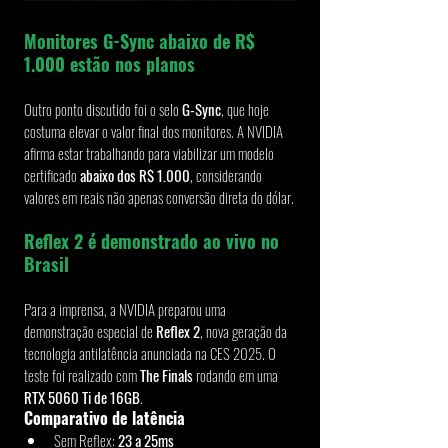
Monitores G-Sync abaixo de R$ 
1.000 estão nos planos
Outro ponto discutido foi o selo 
G-Sync
, que hoje 
costuma elevar o valor final dos monitores. A NVIDIA 
afirma estar trabalhando para viabilizar um modelo 
certificado 
abaixo dos R$ 1.000
, considerando 
valores em reais não apenas conversão direta do dólar.
Reflex 2 é demonstrado ao vivo no 
Brasil
Para a imprensa, a NVIDIA preparou uma 
demonstração especial de 
Reflex 2
, nova geração da 
tecnologia antilatência anunciada na CES 2025. O 
teste foi realizado com 
The Finals
 rodando em uma 
RTX 5060 Ti de 16GB
.
Comparativo de latência
Sem Reflex: 
23 a 25ms