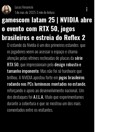
Lucas Venancio
1 de mai. de 2025
3 min de leitura
gamescom latam 25 | NVIDIA abre
o evento com RTX 50, jogos
brasileiros e estreia do Reflex 2
O estande da Nvidia é um dos primeiros estandes  que 
os jogadores veem ao acessar o espaço e chama 
atenção pelas vitrines recheadas de placas da 
série 
RTX 50
, que impressionam pelo 
design robusto e 
tamanho imponente
. Mas não foi só hardware que 
brilhou. A NVIDIA apostou forte em 
jogos brasileiros 
rodando nos PCs luminosos montados no estande
, 
reforçando o apoio ao desenvolvimento nacional. Um 
dos destaques foi 
A.I.L.A
, título que experimentamos 
durante a cobertura e que se mostrou um dos mais 
comentados entre os visitantes.