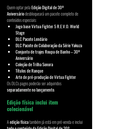
Quem optar pela 
Edição Digital de 30º 
Aniversário
 desbloqueará um pacote completo de 
conteúdos especiais:
Jogo base Virtua Fighter 5 R.E.V.O. World 
Stage
DLC Pacote Lendário
DLC Pacote de Colaboração da Série Yakuza
Conjunto de trajes Roupa de Banho – 30º 
Aniversário
Coleção de Trilha Sonora
Títulos de Ranque
Arte de pré-produção de Virtua Fighter
Os DLCs pagos poderão ser adquiridos 
separadamente no lançamento
.
Edição física inclui item 
colecionável
A 
edição física
 também já está em pré-venda e inclui 
todo o conteúdo da Edição Digital de 30º 