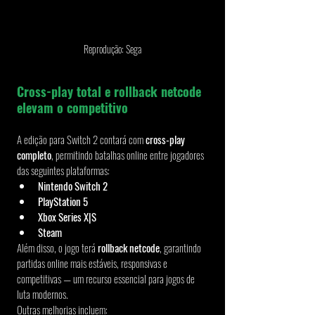
Reprodução: Sega
Cross-play total e rollback netcode 
elevam o competitivo
A edição para Switch 2 contará com 
cross-play 
completo
, permitindo batalhas online entre jogadores 
das seguintes plataformas:
Nintendo Switch 2
PlayStation 5
Xbox Series X|S
Steam
Além disso, o jogo terá 
rollback netcode
, garantindo 
partidas online mais estáveis, responsivas e 
competitivas — um recurso essencial para jogos de 
luta modernos.
Outras melhorias incluem: