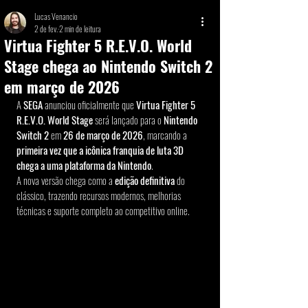
Lucas Venancio
2 de fev.
2 min de leitura
Virtua Fighter 5 R.E.V.O. World
Stage chega ao Nintendo Switch 2
em março de 2026
A 
SEGA
 anunciou oficialmente que 
Virtua Fighter 5 
R.E.V.O. World Stage
 será lançado para o 
Nintendo 
Switch 2
 em 
26 de março de 2026
, marcando a 
primeira vez que a icônica franquia de luta 3D 
chega a uma plataforma da Nintendo
.
A nova versão chega como a 
edição definitiva
 do 
clássico, trazendo recursos modernos, melhorias 
técnicas e suporte completo ao competitivo online.