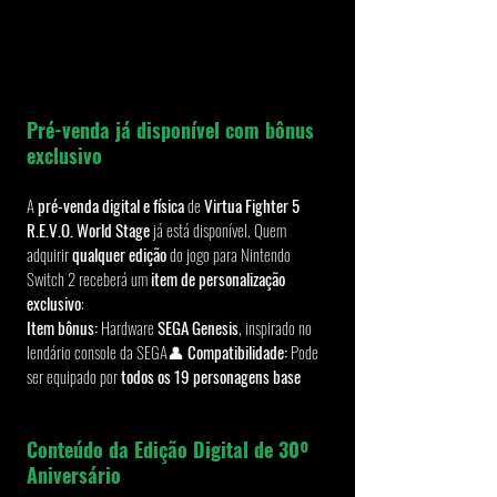
Pré-venda já disponível com bônus 
exclusivo
A 
pré-venda digital e física
 de 
Virtua Fighter 5 
R.E.V.O. World Stage
 já está disponível. Quem 
adquirir 
qualquer edição
 do jogo para Nintendo 
Switch 2 receberá um 
item de personalização 
exclusivo
:
Item bônus:
 Hardware 
SEGA Genesis
, inspirado no 
lendário console da SEGA👤 
Compatibilidade:
 Pode 
ser equipado por 
todos os 19 personagens base
Conteúdo da Edição Digital de 30º 
Aniversário