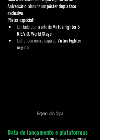
Aniversário
, além de um 
pôster dupla face 
exclusivo
.
Pôster especial:
Um lado com a arte de 
Virtua Fighter 5 
R.E.V.O. World Stage
Outro lado com a capa do 
Virtua Fighter 
original
Reprodução: Sega
Data de lançamento e plataformas
Nintendo Switch 2:
26 de março de 2026