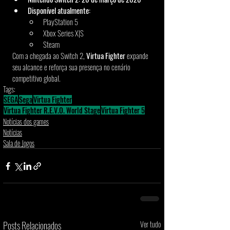
Disponível atualmente:
PlayStation 5
Xbox Series X|S
Steam
Com a chegada ao Switch 2, 
Virtua Fighter
 expande 
seu alcance e reforça sua presença no cenário 
competitivo global.
Tags:
SEGA
Sega
Virtua Fighter
Virtua Fighter R.E.V.O. World Stage
Virtua Fighter 5
Notícias dos games
Notícias
Sala de Jogos
Posts Relacionados
Ver tudo