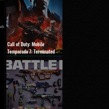
tudo
Call of Duty: Mobile
Temporada 7: Terminated
estreia com O Exterminador
do Futuro 2, novos modos e
Cronen Squall