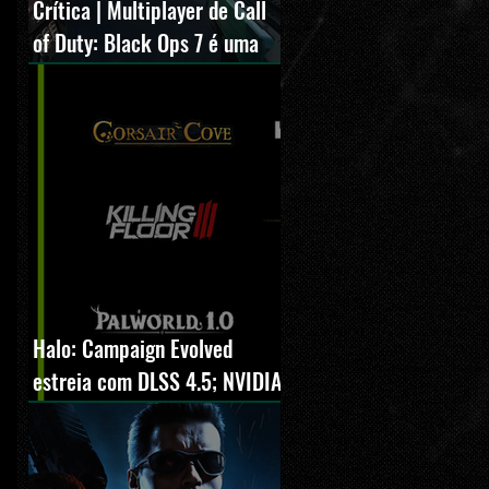
Crítica | Multiplayer de Call
of Duty: Black Ops 7 é uma
experiência positiva,
divertida e viciante
Halo: Campaign Evolved
estreia com DLSS 4.5; NVIDIA
lança novo GeForce Game
Ready Driver para grandes
lançamentos