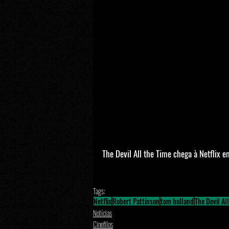
The Devil All the Time chega à Netflix 
Tags:
Netflix
Robert Pattinson
tom holland
The Devil Al
Notícias
Cinefilos