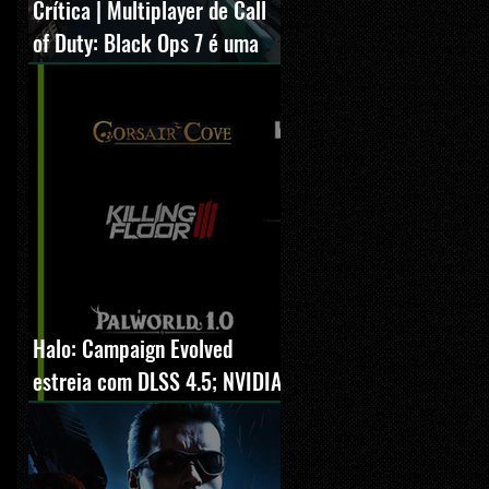
Crítica | Multiplayer de Call
of Duty: Black Ops 7 é uma
experiência positiva,
divertida e viciante
Halo: Campaign Evolved
estreia com DLSS 4.5; NVIDIA
lança novo GeForce Game
Ready Driver para grandes
lançamentos