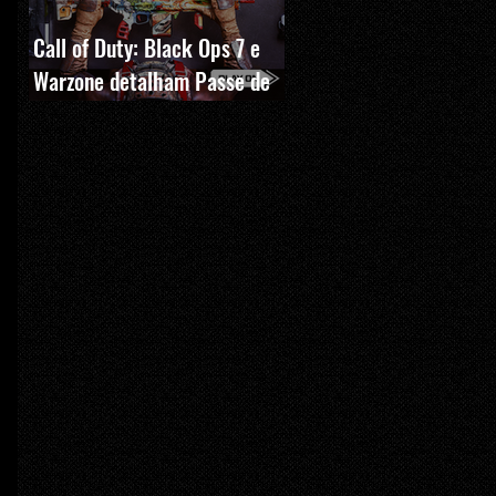
Call of Duty: Black Ops 7 e
Warzone detalham Passe de
Batalha, BlackCell e novas
recompensas da Temporada 5