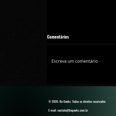
Comentários
Escreva um comentário
'Mortal Kombat': Warner Bros. li
primeiros 7 minutos do filme na
sociais
© 2026. Be Geeks
. Todos os direitos reservados
E-mail: contato@begeeks.com.br