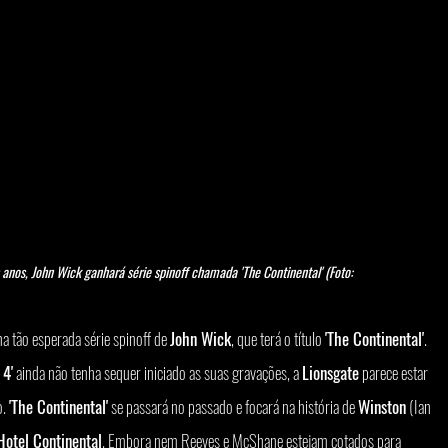
anos, John Wick ganhará série spinoff chamada 'The Continental' (Foto: 
a tão esperada série spinoff de 
John Wick
, que terá o título 
'The Continental'
. 
 4'
 ainda não tenha sequer iniciado as suas gravações, a 
Lionsgate
 parece estar 
. 
'The Continental'
 se passará no passado e focará na história de 
Winston
 (Ian 
Hotel Continental
. Embora nem Reeves e McShane estejam cotados para 