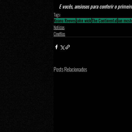
E vocês, ansiosos para conferir o primei
Tags:
Keanu Reeves
john wick
The Continental
ian mcs
Notícias
Cinefilos
Posts Relacionados