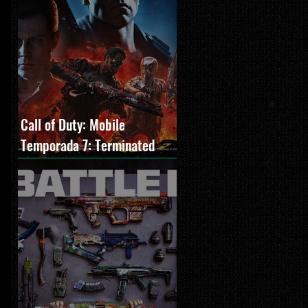
Call of Duty: Mobile
Temporada 7: Terminated
estreia com O Exterminador
do Futuro 2, novos modos e
Cronen Squall