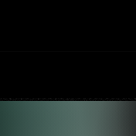
bera
'Esqueceram de Mim': Kenan Thompson
s redes
diz que reboot da Disney está quase
pronto