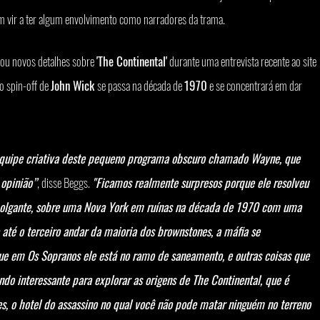
am vir a ter algum envolvimento como narradores da trama.
elou novos detalhes sobre 
'The Continental'
 durante uma entrevista recente ao site 
o spin-off de 
John Wick 
se passa na década de 
1970
 e se concentrará em dar 
equipe criativa deste pequeno programa obscuro chamado Wayne, que 
 opinião”
, disse Beggs. 
"Ficamos realmente surpresos porque ele resolveu 
olgante, sobre uma Nova York em ruínas na década de 1970 com uma 
 até o terceiro andar da maioria dos brownstones, a máfia se 
que em Os Sopranos ele está no ramo de saneamento, e outras coisas que 
o interessante para explorar as origens de The Continental, que é 
s, o hotel do assassino no qual você não pode matar ninguém no terreno 