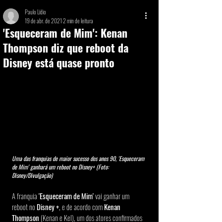
Paulo Lídio
19 de abr. de 2021
2 min de leitura
'Esqueceram de Mim': Kenan
Thompson diz que reboot da
Disney está quase pronto
Uma das franquias de maior sucesso dos anos 90, 'Esqueceram 
de Mim' ganhará um reboot no Disney+ (Foto: 
Disney/Divulgação)
A franquia 
'Esqueceram de Mim'
 vai ganhar um 
reboot no 
Disney +
, e de acordo com 
Kenan 
Thompson
 (Kenan e Kel), um dos atores confirmados 