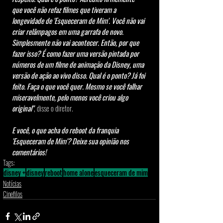
que você não refaz filmes que tiveram a 
longevidade de 'Esqueceram de Mim'. Você não vai 
criar relâmpagos em uma garrafa de novo. 
Simplesmente não vai acontecer. Então, por que 
fazer isso? É como fazer uma versão pintada por 
números de um filme de animação da Disney, uma 
versão de ação ao vivo disso. Qual é o ponto? Já foi 
feito. Faça o que você quer. Mesmo se você falhar 
miseravelmente, pelo menos você criou algo 
original"
, disse o diretor.
E você, o que acha do reboot da franquia 
'Esqueceram de Mim'? Deixe sua opinião nos 
comentários!
Tags:
disney +
disney
reboot
home alone
esqueceram de mim
Notícias
Cinefilos