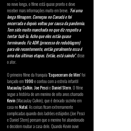
no novo longa, o filme está quase pronto e deve 
receber mais informações muito em breve. 
"
Foi uma 
longa filmagem. Começou no Canadá e foi 
encerrada e depois voltou por causa da pandemia. 
Tem sido muito manchada no que diz respeito a 
tentar fazê-la. Acho que eles estão quase 
terminando. Fiz ADR (processo de redublagem) 
para ele recentemente, então geralmente essa é 
uma das últimas etapas. Então, está saindo"
, disse 
o ator.
O primeiro filme da franquia 
'Esqueceram de Mim'
 foi 
lançado em 
1990
 e contou com a estrela infantil 
Macaulay Culkin
, 
Joe Pesci
 e 
Daniel Stern
. O filme 
segue a história de um menino de oito anos chamado 
Kevin
 (Macaulay Culkin), que é deixado sozinho em 
casa no 
Natal
. As coisas ficam extremamente 
complicadas quando dois ladrões estúpidos (Joe Pesci 
e Daniel Stern) pensam que o menino foi abandonado 
e decidem roubar a casa dele. Quando Kevin ouve 