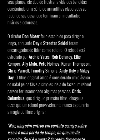
seus planos, ele decide frustrar a vida dos bandidas, 
construindo uma série de armadilhas elaboradas ao 
redor de sua casa, que terminam em resultados 
hilários e dolorosos.
O diretor 
Dan Mazer
 foi o escolhido para dirigir o 
longa, enquanto 
Day
 e 
Streeter Seidel
 foram 
encarregados de lidar com o roteiro. O reboot será 
estrelado por 
Archie Yates
, 
Rob Delaney
, 
Ellie 
Kemper
, 
Ally Maki, Pete Holmes
, 
Kenan Thompson, 
Chris Parnell
, 
Timothy Simons
, 
Andy Daly
 e 
Mikey 
Day
. O filme original ainda é considerado um clássico 
do natal pelos fãs e a simples ideia de fazer um reboot 
parece ter incomodado algumas pessoas. 
Chris 
Columbus
, que dirigiu o primeiro filme, chegou a 
dizer que um reboot provavelmente nunca capturaria 
a magia do filme original:
"Não, ninguém entrou em contato comigo sobre 
isso e é uma perda de tempo, no que me diz 
respeito. Qual é o ponto? Acredito firmemente 