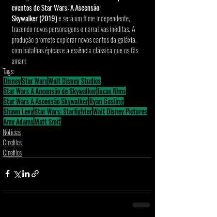
eventos de Star Wars: A Ascensão 
Skywalker (2019)
 e será um filme independente, 
trazendo novos personagens e narrativas inéditas. A 
produção promete explorar novos cantos da galáxia, 
com batalhas épicas e a essência clássica que os fãs 
amam.
Tags:
Disney
Star Wars
Walt Disney Studios
Star Wars A Ancensão de Skywalker
lucas films
Star Wars A Ascensão Skywalker
Ryan Gosling
Shawn Levy
Star Wars: Starfighter
Walt Disney Pictures
Amy Adams
Matt Smit
Notícias
Cinefilos
Cinefilos