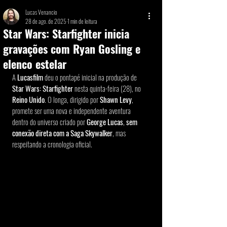
Lucas Venancio
28 de ago. de 2025
1 min de leitura
Star Wars: Starfighter inicia
gravações com Ryan Gosling e
elenco estelar
A 
Lucasfilm
 deu o pontapé inicial na produção de 
Star Wars: Starfighter 
nesta quinta-feira (28), no 
Reino Unido
. O longa, dirigido por 
Shawn Levy
, 
promete ser uma nova e independente aventura 
dentro do universo criado por
 George Lucas
, 
sem 
conexão direta com a Saga Skywalker
, mas 
respeitando a cronologia oficial.