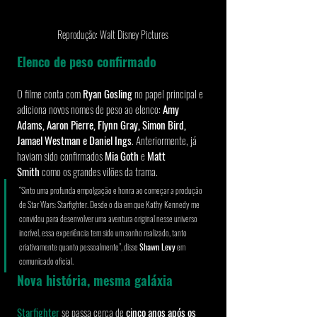
Reprodução: Walt Disney Pictures
Elenco de peso confirmado
O filme conta com 
Ryan Gosling
 no papel principal e 
adiciona novos nomes de peso ao elenco: 
Amy 
Adams, Aaron Pierre, Flynn Gray, Simon Bird, 
Jamael Westman e Daniel Ings
. Anteriormente, já 
haviam sido confirmados 
Mia Goth
 e 
Matt 
Smith
 como os grandes vilões da trama.
“Sinto uma profunda empolgação e honra ao começar a produção 
de Star Wars: Starfighter. Desde o dia em que Kathy Kennedy me 
convidou para desenvolver uma aventura original nesse universo 
incrível, essa experiência tem sido um sonho realizado, tanto 
criativamente quanto pessoalmente”, disse 
Shawn Levy
 em 
comunicado oficial.
Nova história, mesma galáxia
Starfighter
 se passa cerca de 
cinco anos após os 