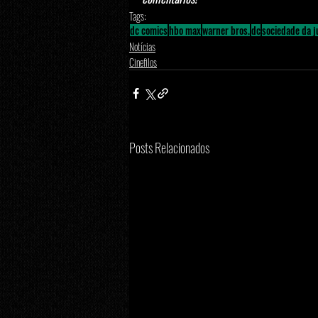
Tags:
dc comics
hbo max
warner bros.
dc
sociedade da j
Notícias
Cinefilos
Posts Relacionados