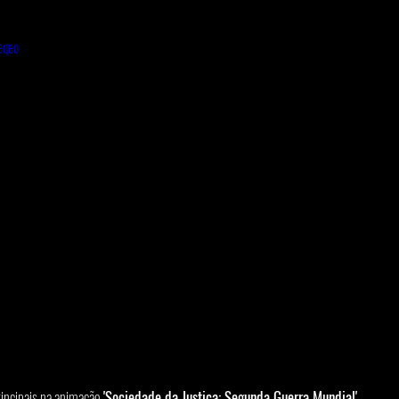
eqeo
rincipais na animação 
'Sociedade da Justiça: Segunda Guerra Mundial'
, 