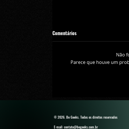
Comentários
Não f
Parece que houve um probl
Ray Fisher ainda espera reprisar
papel de Ciborgue no filme solo 
Flash
© 2026. Be Geeks
. Todos os direitos reservados
E-mail: contato@begeeks.com.br