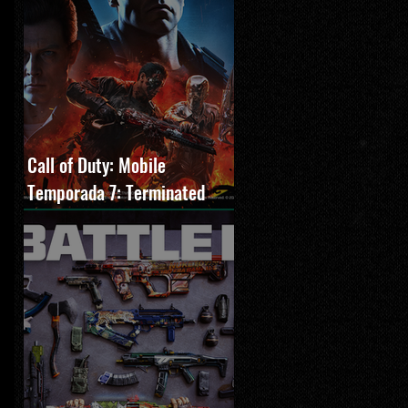
Call of Duty: Mobile
Temporada 7: Terminated
estreia com O Exterminador
do Futuro 2, novos modos e
Cronen Squall