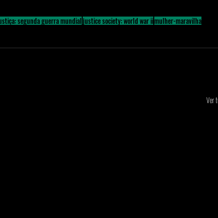
ustiça: segunda guerra mundial
justice society: world war ii
mulher-maravilha
Ver 