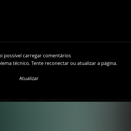
oi possível carregar comentários
ema técnico. Tente reconectar ou atualizar a página.
Atualizar
 o
'Shazam! - Fúria dos Deuses' terá Lucy
do
Liu como a vilã Kalypso