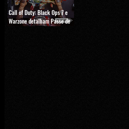
Call of Duty: Black Ops 7 e
Warzone detalham Passe de
Batalha, BlackCell e novas
recompensas da Temporada 5