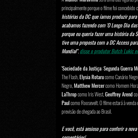
principalmente porque o filme foi concebido
histórias da DC que íamos produzir para
acabamos fazendo com 'O Longo Dia das B
porque eu queria fazer uma história da 
tive uma proposta com a DC Access para
Mundial"
, 
disse o produtor Butch Lukic 
'Sociedade da Justiça: Segunda Guerra Mu
The Flash, 
Elysia Rotaru
 como Canário Negro
Negro, 
Matthew Mercer
 como Homem Hora
LaThrop
 como Iris West, 
Geoffrey Arend
 c
Paul
 como Roosevelt. O filme estará à venda
previsão de chegada ao Brasil.
E você, está ansioso para conferir a nov
comentários!