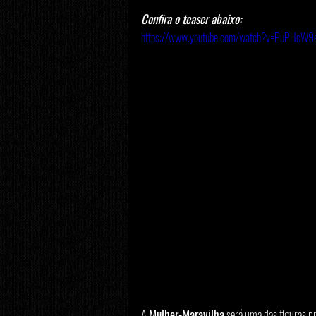
Confira o teaser abaixo:
https://www.youtube.com/watch?v=PuPHcW9
A 
Mulher-Maravilha
 será uma das figuras p