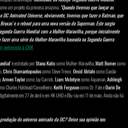
 como um projeto da princesa amazona. 
"Quando tivemos que lançar as 
 o DC Animated Universe, obviamente, tivemos que fazer o Batman, que 
ruxas' e o reboot para uma nova versão do Superman. Este surgiu 
Segunda Guerra Mundial com a Mulher-Maravilha, porque inicialmente 
 fazer uma série da Mulher-Maravilha baseada na Segunda Guerra 
em entrevista à CBR
.
ndial' 
é estrelado por 
Stana Katic
 como Mulher-Maravilha, 
Matt Bomer
 como 
, 
Chris Diamantopoulos
 como Steve Trevor, 
Omid Abtahi
 como Gavião 
, 
Armen Taylor
 como Jay Garrick,
 Liam McIntyre
 como Aquaman, 
Ashleigh 
omo Charles Halstead/Conselheiro, 
Keith Ferguson
 como Dr. Fate e 
Darin De 
 digitalmente em 27 de abril e em 4K UHD e Blu-ray em 11 de maio. Ainda não há 
a produção do universo animado da DC? Deixe sua opinião nos 