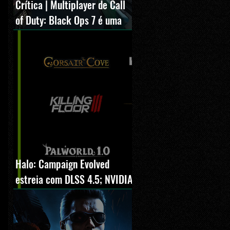
Crítica | Multiplayer de Call
of Duty: Black Ops 7 é uma
experiência positiva,
divertida e viciante
Halo: Campaign Evolved
estreia com DLSS 4.5; NVIDIA
lança novo GeForce Game
Ready Driver para grandes
lançamentos