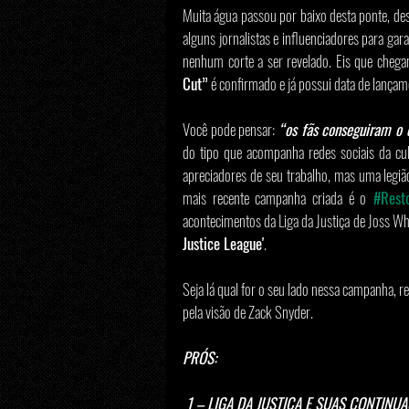
Muita água passou por baixo desta ponte, des
alguns jornalistas e influenciadores para gar
nenhum corte a ser revelado. Eis que cheg
Cut”
 é confirmado e já possui data de lançam
Você pode pensar: 
“os fãs conseguiram o 
do tipo que acompanha redes sociais da cu
apreciadores de seu trabalho, mas uma legiã
mais recente campanha criada é o
#Rest
acontecimentos da Liga da Justiça de Joss Wh
Justice League'
.
Seja lá qual for o seu lado nessa campanha, 
pela visão de Zack Snyder.
PRÓS:
 1 – LIGA DA JUSTIÇA E SUAS CONTINU