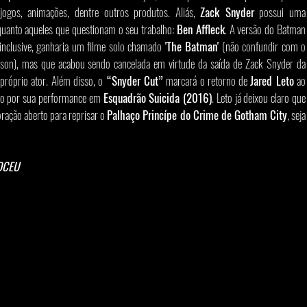
 jogos, animações, dentre outros produtos. Aliás, 
Zack Snyder
 possui uma 
quanto aqueles que questionam o seu trabalho: 
Ben Affleck
. A versão do Batman 
 inclusive, ganharia um filme solo chamado 
'The Batman'
 (não confundir com o 
longa de 2022, estrelado por Robert Pattinson), mas que acabou sendo cancelada
próprio ator. Além disso, o
 “Snyder Cut”
 marcará o retorno de 
Jared Leto
 ao 
ado por sua performance em 
Esquadrão Suicida (2016)
. Leto já deixou claro que 
ração aberto para reprisar o 
Palhaço Princípe do Crime de Gotham City
, seja 
DCEU