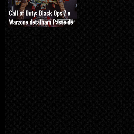
Call of Duty: Black Ops 7 e
Warzone detalham Passe de
Batalha, BlackCell e novas
recompensas da Temporada 5