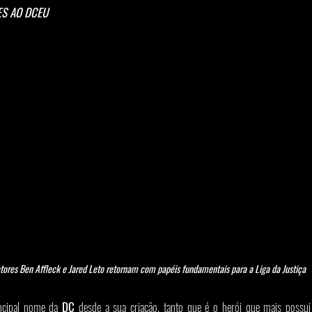
ES AO DCEU
ores Ben Affleck e Jared Leto retornam com papéis fundamentais para a Liga da Justiça 
ncipal nome da 
DC
 desde a sua criação, tanto que é o herói que mais possui 