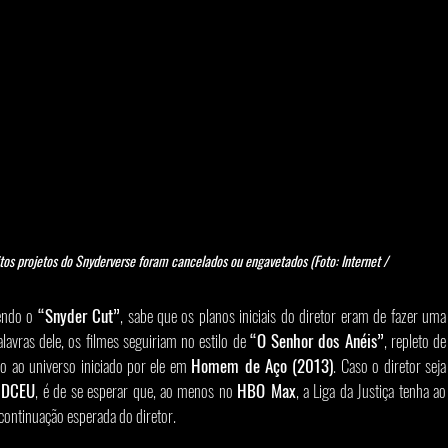
os projetos do Snyderverse foram cancelados ou engavetados (Foto: Internet / 
endo o 
“Snyder Cut”
, sabe que os planos iniciais do diretor eram de fazer uma 
alavras dele, os filmes seguiriam no estilo de 
“O Senhor dos Anéis”
, repleto de 
o ao universo iniciado por ele em 
Homem de Aço (2013)
. Caso o diretor seja 
 
DCEU
, é de se esperar que, ao menos no 
HBO Max
, a Liga da Justiça tenha ao 
ontinuação esperada do diretor.