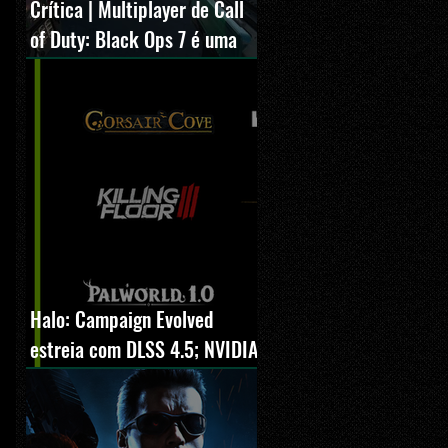
Crítica | Multiplayer de Call
of Duty: Black Ops 7 é uma
experiência positiva,
divertida e viciante
Halo: Campaign Evolved
estreia com DLSS 4.5; NVIDIA
lança novo GeForce Game
Ready Driver para grandes
lançamentos