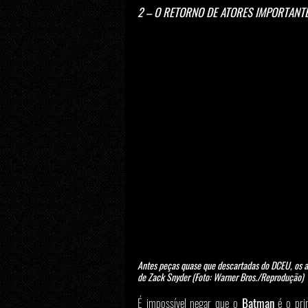
2 – O RETORNO DE ATORES IMPORTANT
Antes peças quase que descartadas do DCEU, os at
de Zack Snyder (Foto: Warner Bros./Reprodução)
É impossível negar que o 
Batman
 é o pri