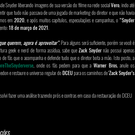
de Snyder liberando imagens de sua versão do filme na rede social 
Vero
, indo até 
antir que tudo não passava de uma jogada de marketing do diretor e que não havia 
amos em 
2020
, e após muitos capítulos, especulações e campanhas, o 
“Snyder 
ento: 
18 de março de 2021
.
que querem, agora é aproveitar”
. Para alguns será suficiente, porém se você é 
ltura geek e nerd de forma assídua, sabe que 
Zack Snyder
 não possui apenas 
o de fãs que o acompanha e defende tudo que o diretor bota a mão. Isto posto, a 
oreTheSnyderverse
, onde os fãs pedem para que a 
Warner Bros.
 anule os 
edon e restaure o universo regular do 
DCEU
 para os caminhos de 
'Zack Snyder’s 
resolvi fazer uma análise trazendo prós e contras em caso da restauração do DCEU 
AÇÕES