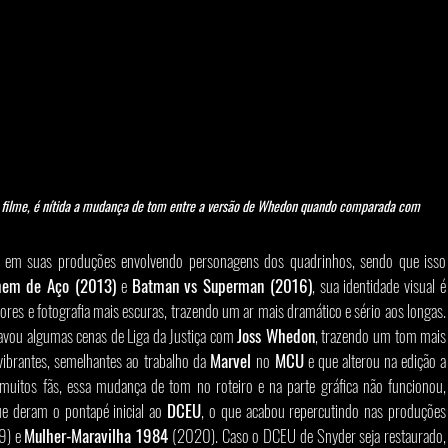
 filme, é nítida a mudança de tom entre a versão de Whedon quando comparada com 
 em suas produções envolvendo personagens dos quadrinhos, sendo que isso 
em de Aço (2013)
 e 
Batman vs Superman (2016)
, sua identidade visual é 
res e fotografia mais escuras, trazendo um ar mais dramático e sério aos longas. 
avou algumas cenas de Liga da Justiça com 
Joss Whedon
, trazendo um tom mais 
vibrantes, semelhantes ao trabalho da 
Marvel 
no
 MCU
 e que alterou na edição a 
muitos fãs, essa mudança de tom no roteiro e na parte gráfica não funcionou, 
e deram o pontapé inicial ao 
DCEU
, o que acabou repercutindo nas produções 
9) e 
Mulher-Maravilha 1984
 (2020). Caso o DCEU de Snyder seja restaurado, 