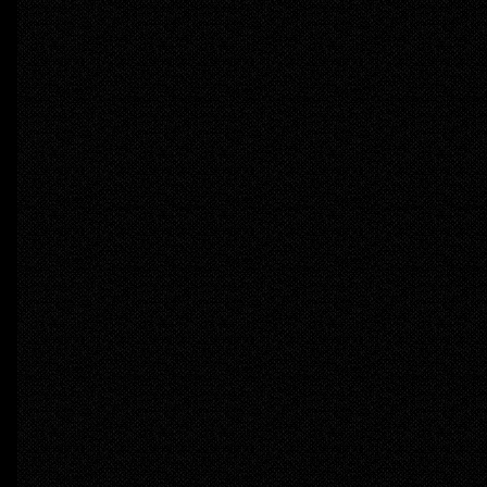
 em virtude da saída de Zack Snyder da 