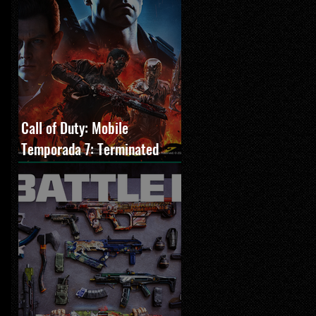
Call of Duty: Mobile
Temporada 7: Terminated
estreia com O Exterminador
do Futuro 2, novos modos e
Cronen Squall