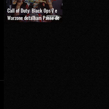
Call of Duty: Black Ops 7 e
Warzone detalham Passe de
Batalha, BlackCell e novas
recompensas da Temporada 5