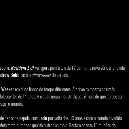
pcom
, 
Resident Evil
, vai agora para a tela da TV com uma nova série anunciada 
ndrew Bobb
, será o 
showrunner 
do seriado.
e Wesker 
em duas linhas do tempo diferentes. A primeira mostra as irmãs 
olescentes de 14 anos. A cidade mega industrializada é mais do que parece ser, 
eaçar o mundo.
 de dez anos depois, com 
Jade 
por volta dos 30 anos e com o mundo invadida 
 afeta tanto humanos quanto outros animais. Restam apenas 15 milhões de 