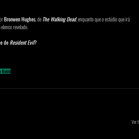
or 
Bronwen Hughes
, de 
The Walking Dead
, enquanto que o estúdio que irá 
 elenco revelado.
e de 
Resident Evil
?
w Bobb
Ver 