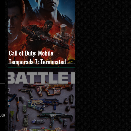
Call of Duty: Mobile
Temporada 7: Terminated
estreia com O Exterminador
do Futuro 2, novos modos e
Cronen Squall
tudo