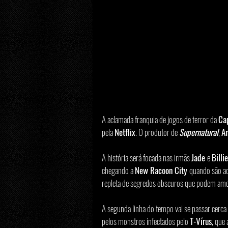
A aclamada franquia de jogos de terror da 
Ca
pela 
Netflix
. O produtor de 
Supernatural
, 
A
A história será focada nas irmãs 
Jade 
e 
Billi
chegando a 
New Racoon City 
quando são ad
repleta de segredos obscuros que podem am
A segunda linha do tempo vai se passar cerca
pelos monstros infectados pelo 
T-Vírus
, que