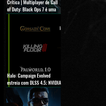
Crítica | Multiplayer de Call
of Duty: Black Ops 7 é uma
experiência positiva,
divertida e viciante
Halo: Campaign Evolved
estreia com DLSS 4.5; NVIDIA
lança novo GeForce Game
Ready Driver para grandes
lançamentos