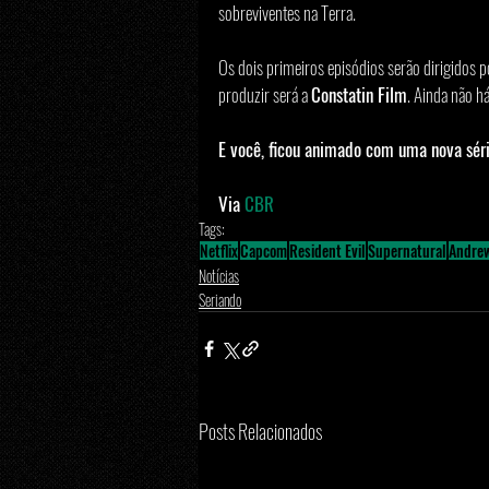
sobreviventes na Terra.
Os dois primeiros episódios serão dirigidos p
produzir será a 
Constatin Film
. Ainda não há
E você, ficou animado com uma nova séri
Via 
CBR
Tags:
Netflix
Capcom
Resident Evil
Supernatural
Andre
Notícias
Seriando
Posts Relacionados