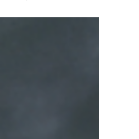
ultrapassa 1 milhão de downloads
após lançamento global