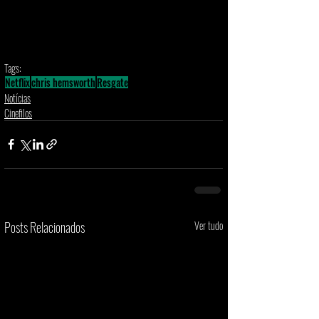
Tags:
Netflix
chris hemsworth
Resgate
Notícias
Cinefilos
Posts Relacionados
Ver tudo