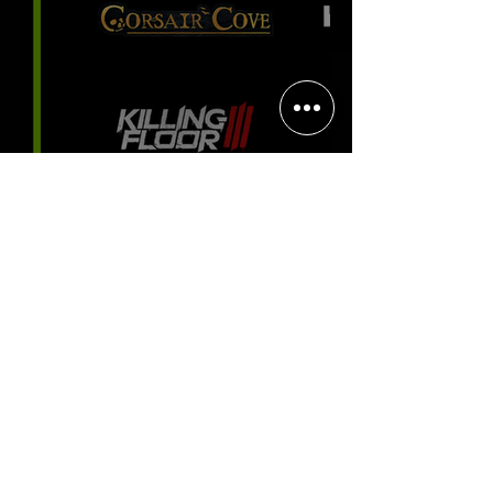
Halo: Campaign Evolved estreia
com DLSS 4.5; NVIDIA lança novo
GeForce Game Ready Driver para
grandes lançamentos