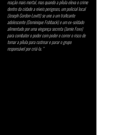
reação mais mortal, mas quando a pílula eleva o crime 
dentro da cidade a níveis perigosos, um policial local 
(Joseph Gordon-Levitt) se une a um traficante 
adolescente (Dominique Fishback) e um ex-soldado 
alimentado por uma vingança secreta (Jamie Foxx) 
para combater o poder com poder e correr o risco de 
tomar a pílula para rastrear e parar o grupo 
responsável por criá-la. "