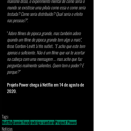
realismo disso, o experimento mental de como seria o 
mundo se existisse uma pílula como essa e como seria 
testada? Como seria distribuído? Qual seria o efeito 
nas pessoas?".
"
Adoro filmes de pipoca grande, mas também adoro 
quando um filme de pipoca grande tem algo a mais"
, 
disse Gordon-Levitt à hte outlet. 
“E acho que este tem 
apenas o suficiente. Não é um filme que vai te acertar 
na cabeça com uma mensagem ... mas acho que faz 
perguntas realmente salientes. Quem tem o poder? E 
porque?"
Projeto Power chega á Netflix em 14 de agosto de 
2020.
Tags:
Netflix
Jamie Foxx
rodrigo santoro
Project Power
Notícias