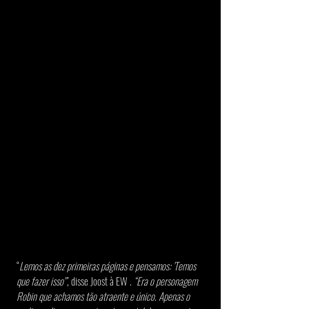
“
Lemos as dez primeiras páginas e pensamos: 'Temos 
que fazer isso'”
, disse Joost à EW . 
“Era o personagem 
Robin que achamos tão atraente e único. Apenas o 