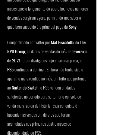
meses após o lançamento do aparelho, novos números 
de vendas surgiram agora, permitindo-nos saber o 
quão bem sucedido é a principal peça da 
Sony
.
Compartilhado no twitter por
 Mat Piscatella
, do 
The 
NPD Group
, os dados de vendas do mês de 
fevereiro 
de 2021
 foram divulgados hoje e, sem surpresa, o
PS5
 continuou a dominar. Embora não tenha sido o 
aparelho mais vendido no mês, um feito que pertence 
ao
 Nintendo Switch
, o PS5 vendeu unidades 
suficientes no período para se tornar o console de 
venda mais rápida da história. Essa conquista é 
baseada nas vendas em dólares que foram 
acumuladas nos primeiros quatro meses de 
disponibilidade do PS5.