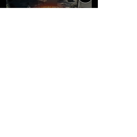
Crítica | Multiplayer de Call of
Duty: Black Ops 7 é uma
experiência positiva, divertida e
viciante