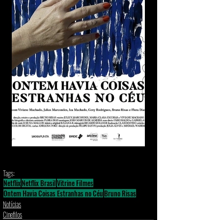
Tags:
Netflix
Netflix Brasil
Vitrine Filmes
Ontem Havia Coisas Estranhas no Céu
Bruno Risas
Notícias
Cinefilos