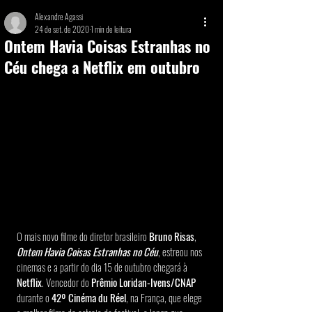
Alexandre Agassi
24 de set. de 2020
1 min de leitura
Ontem Havia Coisas Estranhas no
Céu chega a Netflix em outubro
O mais novo filme do diretor brasileiro 
Bruno Risas
, 
Ontem Havia Coisas Estranhas no Céu
, estreou nos 
cinemas e a partir do dia 15 de outubro chegará à 
Netflix
. Vencedor do 
Prêmio Loridan-Ivens/CNAP
durante o 
42º Cinéma du Réel
, na França, que elege 