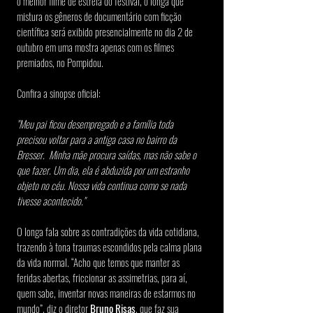
o melhor filme de estreia do festival, o longa que 
mistura os gêneros de documentário com ficção 
científica será exibido presencialmente no dia 2 de 
outubro em uma mostra apenas com os filmes 
premiados, no Pompidou.
Confira a sinopse oficial:
"Meu pai ficou desempregado e a família toda 
precisou voltar para a antiga casa no bairro da 
Bresser.  Minha mãe procura saídas, mas não sabe o 
que fazer. Um dia, ela é abduzida por um estranho 
objeto no céu. Nossa vida continua como se nada 
tivesse acontecido."
O longa fala sobre as contradições da vida cotidiana, 
trazendo à tona traumas escondidos pela calma plana 
da vida normal. “Acho que temos que manter as 
feridas abertas, friccionar as assimetrias, para aí, 
quem sabe, inventar novas maneiras de estarmos no 
mundo”, diz o diretor 
Bruno Risas
, que faz sua 