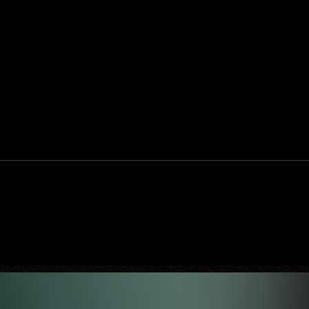
uty:
Halo: Campaign Evolved estreia com
ositiva,
DLSS 4.5; NVIDIA lança novo GeForce
Game Ready Driver para grandes