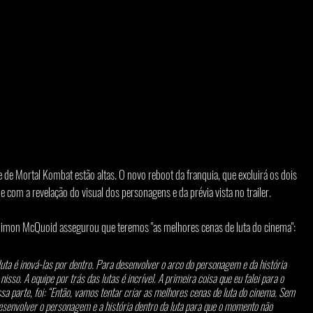
 de Mortal Kombat estão altas. O novo reboot da franquia, que excluirá os dois 
 com a revelação do visual dos personagens e da prévia vista no trailer.
me Simon McQuoid assegurou que teremos "as melhores cenas de luta do cinema":
uta é inová-las por dentro. Para desenvolver o arco do personagem e da história 
sso. A equipe por trás das lutas é incrível. A primeira coisa que eu falei para o 
a parte, foi: “Então, vamos tentar criar as melhores cenas de luta do cinema. Sem 
esenvolver o personagem e a história dentro da luta para que o momento não 