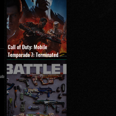
Call of Duty: Mobile
Temporada 7: Terminated
estreia com O Exterminador
do Futuro 2, novos modos e
tudo
Cronen Squall