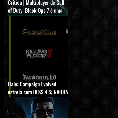
Crítica | Multiplayer de Call
of Duty: Black Ops 7 é uma
experiência positiva,
divertida e viciante
Halo: Campaign Evolved
estreia com DLSS 4.5; NVIDIA
lança novo GeForce Game
Ready Driver para grandes
lançamentos