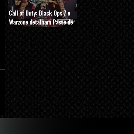
Call of Duty: Black Ops 7 e
Warzone detalham Passe de
Batalha, BlackCell e novas
recompensas da Temporada 5