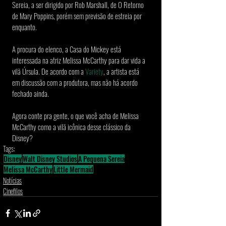
Sereia, a ser dirigido por Rob Marshall, de O Retorno 
de Mary Poppins, porém sem previsão de estreia por 
enquanto.
A procura do elenco, a Casa do Mickey está 
interessada na atriz Melissa McCarthy para dar vida a 
vilã Úrsula. De acordo com a 
Variety
, a artista está 
em discussão com a produtora, mas não há acordo 
fechado ainda.
Agora conte pra gente, o que você acha de Melissa 
McCarthy como a vilã icônica desse clássico da 
Disney?
Tags:
Disney
Walt Disney Studios
A Pequena Sereia
Melissa McCarthy
Little Mermaid
Notícias
Cinefilos