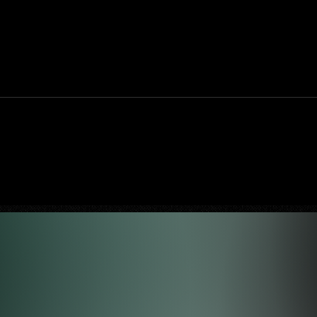
uty:
Halo: Campaign Evolved estreia com
ositiva,
DLSS 4.5; NVIDIA lança novo GeForce
Game Ready Driver para grandes
lançamentos