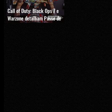
Call of Duty: Black Ops 7 e
Warzone detalham Passe de
Batalha, BlackCell e novas
recompensas da Temporada 5