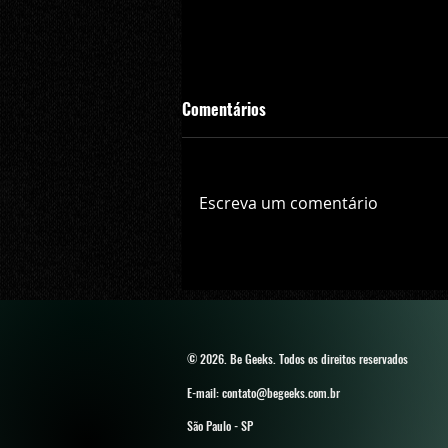
Comentários
Escreva um comentário
Crítica | Multiplayer de Call of D
Black Ops 7 é uma experiência p
divertida e viciante
© 2026. Be Geeks
. Todos os direitos reservados
E-mail: contato@begeeks.com.br
São Paulo - SP