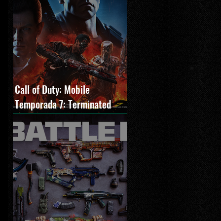
Call of Duty: Mobile
Temporada 7: Terminated
estreia com O Exterminador
do Futuro 2, novos modos e
Cronen Squall