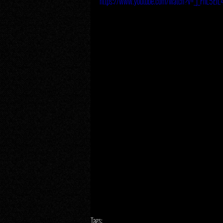
https://www.youtube.com/watch?v=_j_FnL5EiL
Tags: