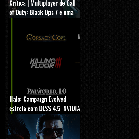
Crítica | Multiplayer de Call
of Duty: Black Ops 7 é uma
experiência positiva,
divertida e viciante
Halo: Campaign Evolved
estreia com DLSS 4.5; NVIDIA
lança novo GeForce Game
Ready Driver para grandes
lançamentos