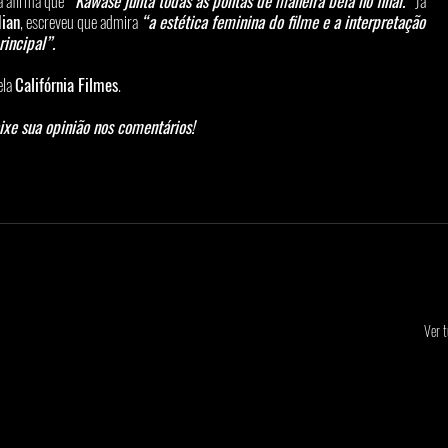
ca afirma que
 “Kawase junta todas as pontas de maneira bela no final.”
 Já 
ian
, escreveu que admira 
“a estética feminina do filme e a interpretação 
incipal”.
ela 
Califórnia Filmes
.
eixe sua opinião nos comentários!
Ver 