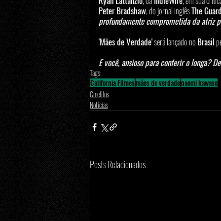
Ryan Lattanzio
, da
 IndieWire
, em sua críti
Peter Bradshaw
, do jornal inglês 
The Guard
profundamente comprometida da atriz pr
'Mães de Verdade'
 será lançado no 
Brasil
 p
E você, ansioso para conferir o longa? D
Tags:
California Filmes
mães de verdade
naomi kawase
Cinefilos
Notícias
Posts Relacionados