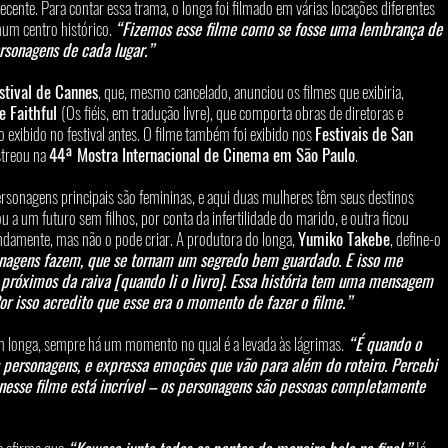
recente. Para contar essa trama, o longa foi filmado em várias locações diferentes 
 num centro histórico. 
“Fizemos esse filme como se fosse uma lembrança de 
rsonagens de cada lugar.”
stival de Cannes
, que, mesmo cancelado, anunciou os filmes que exibiria, 
e Faithful 
(Os fiéis, em tradução livre), que comporta obras de diretoras e 
 exibido no festival antes. O filme também foi exibido nos 
Festivais de San 
streou na 
44ª Mostra Internacional de Cinema em São Paulo
.
ersonagens principais são femininas, e aqui duas mulheres têm seus destinos 
 a um futuro sem filhos, por conta da infertilidade do marido, e outra ficou 
ndamente, mas não o pode criar. A produtora do longa, 
Yumiko Takebe
, define-o 
onagens fazem, que se tornam um segredo bem guardado. E isso me 
 próximos da raiva [quando li o livro]. Essa história tem uma mensagem 
r isso acredito que esse era o momento de fazer o filme.”
m longa, sempre há um momento no qual é a levada às lágrimas.
 “É quando o 
personagens, e expressa emoções que vão para além do roteiro. Percebi 
o nesse filme está incrível – os personagens são pessoas completamente 