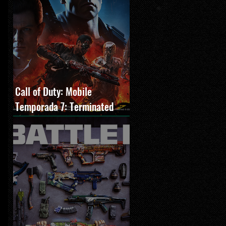
Call of Duty: Mobile
Temporada 7: Terminated
estreia com O Exterminador
do Futuro 2, novos modos e
Cronen Squall