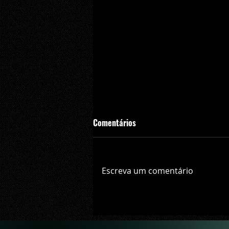
Comentários
Escreva um comentário
California Filmes lança quatro f