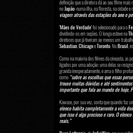
definição que a diretora dá ao seu filme mais 
no 
Japão
: numa ilha, na floresta, na cidade e
viagem através das estações do ano e pe
'Mães de Verdade'
 foi selecionado para o 
Fe
dividindo-os em seções. O longa esteve na 
Th
diretores que já tiveram ao menos um trabalho
Sebastian
, 
Chicago
 e 
Toronto
. No 
Brasil
, e
Como na maioria dos filmes da cineasta, as p
ligados por uma adoção: uma delas se resignou
gravida inesperadamente, e ama o filho profu
como 
“sobre as escolhas que essas pers
trouxe muitas dúvidas e até sentimentos
importante que fala ao mundo de hoje. Po
Kawase, por sua vez, conta que quando faz u
elenco habita completamente a vida dos 
que isso é algo precioso e raro. O elenc
reais.”