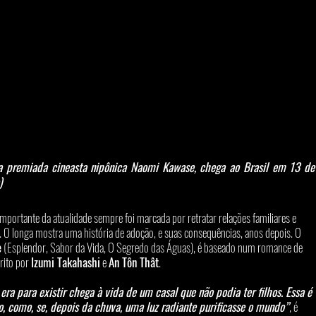
la premiada cineasta nipônica Naomi Kawase, chega ao Brasil em 13 de 
)
mportante da atualidade sempre foi marcada por retratar relações familiares e 
e. O longa mostra uma história de adoção, e suas consequências, anos depois. O 
e
 (Esplendor, Sabor da Vida, O Segredo das Águas), é baseado num romance de 
rito por 
Izumi Takahashi
 e 
An Tôn Thât
.
ra para existir chega à vida de um casal que não podia ter filhos. Essa é 
no, como, se, depois da chuva, uma luz radiante purificasse o mundo”
, é 