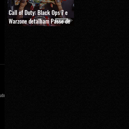
Call of Duty: Black Ops 7 e
Warzone detalham Passe de
Batalha, BlackCell e novas
recompensas da Temporada 5
tudo