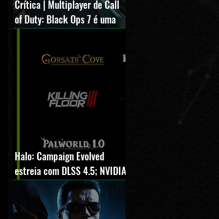
Crítica | Multiplayer de Call
of Duty: Black Ops 7 é uma
experiência positiva,
divertida e viciante
Halo: Campaign Evolved
estreia com DLSS 4.5; NVIDIA
lança novo GeForce Game
Ready Driver para grandes
lançamentos