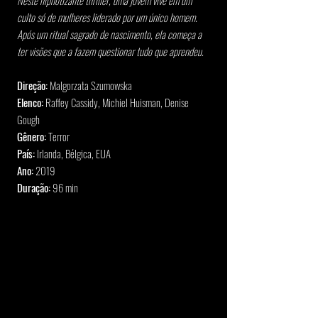
Neste hipnotizante thriller, uma jovem vive em um 
culto só de mulheres liderado por um único homem. 
Após um ritual sagrado de nascimento, ela começa a 
ter visões que a fazem questionar tudo que aprendeu.
Direção:
 Malgorzata Szumowska
Elenco:
 Raffey Cassidy, Michiel Huisman, Denise 
Gough
Gênero:
 Terror
País:
 Irlanda, Bélgica, EUA
Ano:
 2019
Duração:
 96 min 