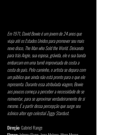
Em 1971, David Bowie é um jovem de 24 anos que 
viaja até os Estados Unidos para promover seu mais 
novo disco, The Man who Sold the World. Deixando 
para trás Angie, sua esposa, grávida, ele e sua banda 
embarcam em uma turnê improvisada de costa a 
costa do país. Pelo caminho, o artista se depara com 
um público que ainda não está pronto para o que ele 
representa. Durante essa atribulada viagem, Bowie 
aos poucos começa a perceber a necessidade de se 
reinventar, para se aproximar verdadeiramente de si 
mesmo. É a partir dessa percepção que surge seu 
icônico alter ego celestial Ziggy Stardust.
Direção:
 Gabriel Range
Elenco:
 Johnny Flynn, Jena Malone, Marc Maron