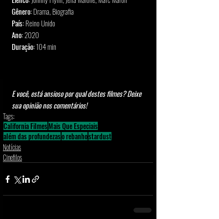
Gênero:
 Drama, Biografia
País:
 Reino Unido
Ano:
 2020
Duração:
 104 min 
E você, está ansioso por qual destes filmes? Deixe 
sua opinião nos comentários!
Tags:
California Filmes
Mais Que Especiais
além das profundezas
o rebanho
stardust
Notícias
Cinefilos