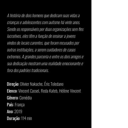
A história de dois homens que dedicam suas vidas a 
crianças e adolescentes com autismo há vinte anos. 
Sendo os responsáveis por duas organizações sem fins 
lucrativos, eles têm a função de ensinar a jovens 
vindos de locais carentes, que foram recusados por 
outras instituições, a serem cuidadores de casos 
extremos. A grandes parceria e entre os dois amigos e 
sua dedicação mostram uma realidade emocionante e 
fora dos padrões tradicionais.
Direção:
 Olivier Nakache, Éric Toledano
Elenco:
 Vincent Cassel, Reda Kateb, Hélène Vincent
Gênero:
 Comédia
País:
 França
Ano:
 2019
Duração:
 114 min 