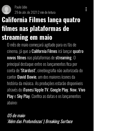
Paulo Lídio
29 de abr. de 2021
2 min de leitura
California Filmes lança quatro
filmes nas plataformas de
streaming em maio
O mês de maio começará agitado para os fãs de 
cinema, já que a 
California Filmes
 irá lançar 
quatro 
novos filmes
 nas plataformas de 
streaming
. O 
principal destaque entre os lançamentos fica por 
conta de 
'Stardust'
, cinebiografia não autorizada do 
cantor 
David Bowie
, um dos maiores ícones da 
história da música. As produções estarão disponíveis 
através do 
iTunes/Apple TV
, 
Google Play
, 
Now
, 
Vivo 
Play
 e 
Sky Play
. Confira as datas e os lançamentos 
abaixo:
05 de maio:
'Além das Profundezas' | Breaking Surface