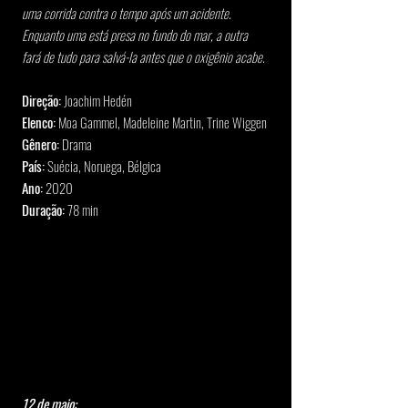
uma corrida contra o tempo após um acidente. 
Enquanto uma está presa no fundo do mar, a outra 
fará de tudo para salvá-la antes que o oxigênio acabe.
Direção:
 Joachim Hedén
Elenco:
 Moa Gammel, Madeleine Martin, Trine Wiggen
Gênero:
 Drama
País:
 Suécia, Noruega, Bélgica
Ano:
 2020
Duração:
 78 min
12 de maio: