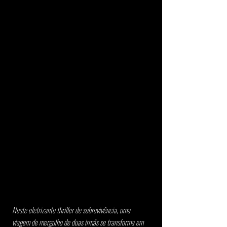
Neste eletrizante thriller de sobrevivência, uma 
viagem de mergulho de duas irmãs se transforma em 