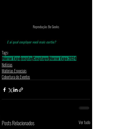
Reprodução: Be Geeks
E aí qual cosplayer você mais curtiu? 
Tags:
Horror Expo
cosplay
Cosplayer
Horror Expo 2024
Notícias
Matérias Especiais
Cobertura de Eventos
Posts Relacionados
Ver tudo