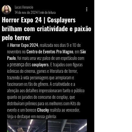
Lucas Venancio
14 de nov. de 2024
1 min de leitura
Horror Expo 24 | Cosplayers
brilham com criatividade e paixão
pelo terror
A 
Horror Expo 2024
, realizada nos dias 9 e 10 de 
novembro no 
Centro de Eventos Pro Magno
, em 
São 
Paulo
, foi mais uma vez palco de um espetáculo com 
 presença dos
a
cosplayers
. E trajados com figuras 
icônicas do cinema, games e literatura de terror, 
trazendo à vida personagens que arrepiaram e 
fascinaram os fãs do gênero. A criatividade e a 
atenção aos detalhes impressionaram tanto o público 
quanto os jurados do concurso de cosplay, que 
distribuíram prêmios para os melhores com Kits do 
evento e um boneco 
Chucky
 realista ao vencedor. 
Veja o destaque em nossa galeria: