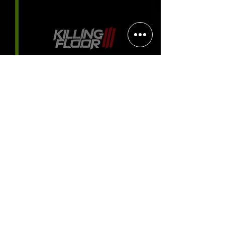
Halo: Campaign Evolved estreia
com DLSS 4.5; NVIDIA lança novo
GeForce Game Ready Driver para
grandes lançamentos