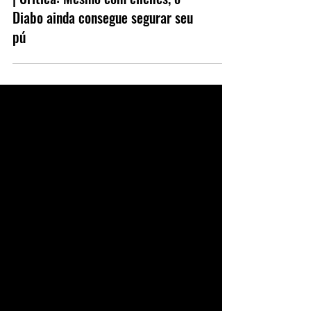
Lucifer – 5ª Temporada (Parte 1)
| Crítica: Mesmo com clichês, o
Diabo ainda consegue segurar seu
pú