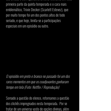
primeira parte da quinta temporada e o cara mais 
emblemático, Trixie Decker (Scarlett Estevez), que 
por muito tempo foi um dos pontos altos de todo 
seriado, e que hoje, limita-se a participações 
especiais em um episódio ou outro.
O episódio em preto e branco no passado foi um dos 
raros momentos em que os coadjuvantes ganharam 
tempo em tela (Foto: Netflix / Reprodução)​
Somado a questão do elenco, retornamos a questão 
dos clichês impregnados nesta temporada.  Por se 
tratar de um universo vasto de opções divinas, além 