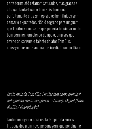
certa forma até estariam saturados, mas graças a 
atuação fantástica de Tom Ellis, funcionam 
perfeitamente e trazem episódios bem fluídos sem 
cansar o expectador. Não é segredo para ninguém 
que Lucifer é uma série que poderia funcionar muito 
bem sem nenhum elenco de apoio, uma vez que 
devido ao carisma e talento do ator Tom Ellis 
conseguimos no relacionar de imediato com o Diabo.
Muito mais de Tom Ellis: Lucifer tem como principal 
antagonista seu irmão gêmeo, o Arcanjo Miguel (Foto: 
Netflix / Reprodução)
Tanto que logo de cara nesta temporada somos 
introduzidos a um novo personagem, que por sinal, é 