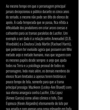
Ao mesmo tempo em que o personagem principal 
jamais decepcionou o público durante os cinco anos 
do seriado, o mesmo não pode ser dito do elenco de 
apoio. A cada temporada que se passa, fica nítida a 
dificuldade dos produtores em criar arcos coesas e 
cativantes para as tramas paralelas de Lucifer. Um 
exemplo a ser dado é a relação entre Amenadiel (D.B. 
Woodside) e a Doutora Linda Martin (Rachael Harris), 
que poderiam ter evoluído agora que possuem um filho 
metade anjo e metade humano, mas que seguem com 
os mesmos papéis desde sempre: o anjo que ajuda 
todos na Terra e a psicóloga pessoal de todos os 
personagens. Indo mais além, os demais membros do 
elenco ficam limitados a apenas terem histórias e 
pouco tempo de tela, somente para que a trama 
principal prossiga: Mazikeen (Lesley-Ann Brandt) com 
sua eterna amargura contra Lucifer, Ella Lopez 
(Aimee Garcia) como alívio cômico e fofo, Dan 
Espinoza (Kevin Alejandro) eternamente de luto por 
sua amada e com apenas uma cena relevante em toda 