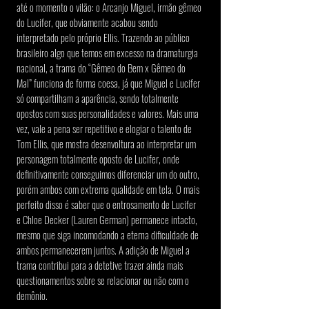
até o momento o vilão: o Arcanjo Miguel, irmão gêmeo 
do Lucifer, que obviamente acabou sendo 
interpretado pelo próprio Ellis. Trazendo ao público 
brasileiro algo que temos em excesso na dramaturgia 
nacional, a trama do “Gêmeo do Bem x Gêmeo do 
Mal” funciona de forma coesa, já que Miguel e Lucifer 
só compartilham a aparência, sendo totalmente 
opostos com suas personalidades e valores. Mais uma 
vez, vale a pena ser repetitivo e elogiar o talento de 
Tom Ellis, que mostra desenvoltura ao interpretar um 
personagem totalmente oposto de Lucifer, onde 
definitivamente conseguimos diferenciar um do outro, 
porém ambos com extrema qualidade em tela. O mais 
perfeito disso é saber que o entrosamento de Lucifer 
e Chloe Decker (Lauren German) permanece intacto, 
mesmo que siga incomodando a eterna dificuldade de 
ambos permanecerem juntos. A adição de Miguel a 
trama contribui para a detetive trazer ainda mais 
questionamentos sobre se relacionar ou não com o 
demônio.