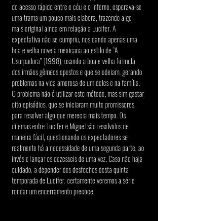
do acesso rápido entre o céu e o inferno, esperava-se 
uma trama um pouco mais elabora, trazendo algo 
mais original ainda em relação a Lucifer. A 
expectativa não se cumpriu, nos dando apenas uma 
boa e velha novela mexicana ao estilo de “A 
Usurpadora” (1998), usando a boa e velha fórmula 
dos irmãos gêmeos opostos e que se odeiam, gerando 
problemas na vida amorosa de um deles e na família. 
O problema não é utilizar este método, mas sim gastar 
oito episódios, que se iniciaram muito promissores, 
para resolver algo que merecia mais tempo. Os 
dilemas entre Lucifer e Miguel são resolvidos de 
maneira fácil, questionando os expectadores se 
realmente há a necessidade de uma segunda parte, ao 
invés e lançar os dezesseis de uma vez. Caso não haja 
cuidado, a depender dos desfechos desta quinta 
temporada de Lucifer, certamente veremos a série 
rondar um encerramento precoce.