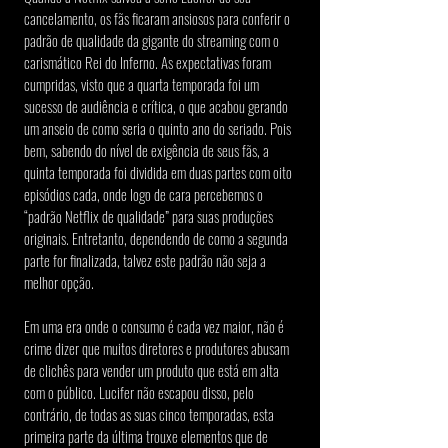
cancelamento, os fãs ficaram ansiosos para conferir o 
padrão de qualidade da gigante do streaming com o 
carismático Rei do Inferno. As expectativas foram 
cumpridas, visto que a quarta temporada foi um 
sucesso de audiência e crítica, o que acabou gerando 
um anseio de como seria o quinto ano do seriado. Pois 
bem, sabendo do nível de exigência de seus fãs, a 
quinta temporada foi dividida em duas partes com oito 
episódios cada, onde logo de cara percebemos o 
“padrão Netflix de qualidade” para suas produções 
originais. Entretanto, dependendo de como a segunda 
parte for finalizada, talvez este padrão não seja a 
melhor opção.
Em uma era onde o consumo é cada vez maior, não é 
crime dizer que muitos diretores e produtores abusam 
de clichês para vender um produto que está em alta 
com o público. Lucifer não escapou disso, pelo 
contrário, de todas as suas cinco temporadas, esta 
primeira parte da última trouxe elementos que de 