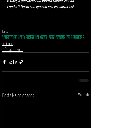
E você, o que achou da quinta temporada da 
Lucifer? Deixe sua opinião nos comentários!
Tags:
dc comics
Netflix
Netflix Brasil
vertigo
lucifer
dc black
Seriando
Críticas de série
Posts Relacionados
Ver tudo