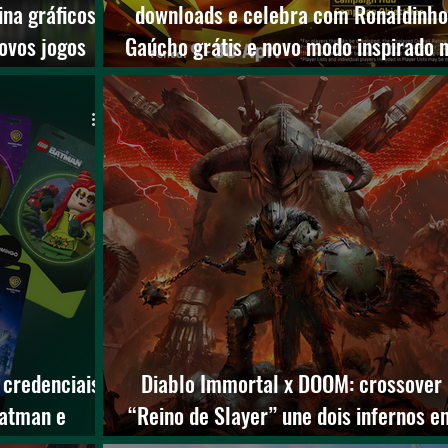
ina gráficos
downloads e celebra com Ronaldinho
ovos jogos
Gaúcho grátis e novo modo inspirado 
Master League
credenciais
Diablo Immortal x DOOM: crossover
Batman e
“Reino de Slayer” une dois infernos e
cipado
evento brutal