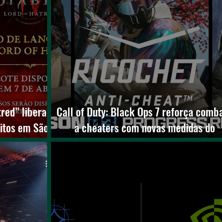
tred” libera
Call of Duty: Black Ops 7 reforça comb
uitos em São
a cheaters com novas medidas do
RICOCHET na Temporada 3