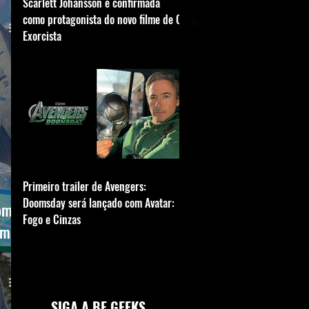
Scarlett Johansson é confirmada
como protagonista do novo filme de O
Exorcista
Primeiro trailer de Avengers:
Doomsday será lançado com Avatar:
com
Fogo e Cinzas
em
SIGA A BE GEEKS