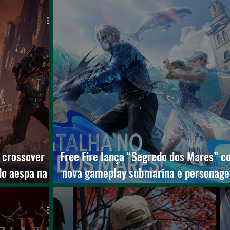
 crossover
Free Fire lança “Segredo dos Mares” 
do aespa na
nova gameplay submarina e personag
inédito