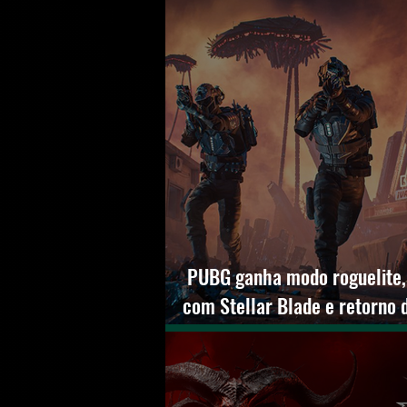
PUBG ganha modo roguelite,
com Stellar Blade e retorno 
atualização 41.1