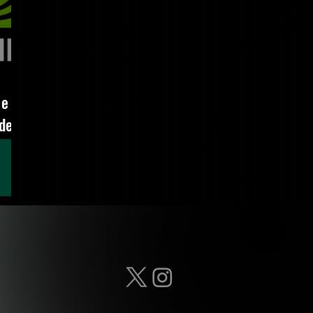
 e
 de