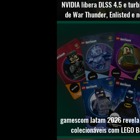
NVIDIA libera DLSS 4.5 e turb
de War Thunder, Enlisted e n
com RTX
gamescom latam 2026 revela 
colecionáveis com LEGO 
confirma gameplay ante