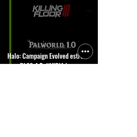
Halo: Campaign Evolved estreia
com DLSS 4.5; NVIDIA lança novo
GeForce Game Ready Driver para
grandes lançamentos