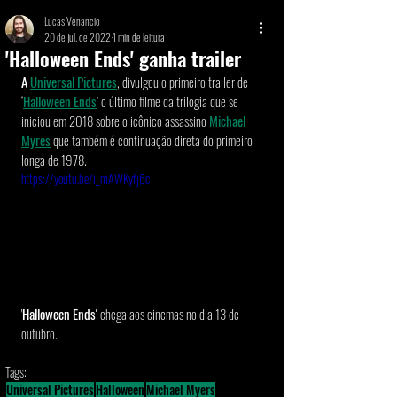
Lucas Venancio
20 de jul. de 2022
1 min de leitura
'Halloween Ends' ganha trailer
A 
Universal Pictures
, divulgou o primeiro trailer de 
‘
Halloween Ends
' 
o último filme da trilogia que se 
iniciou em 2018 sobre o icônico assassino 
Michael 
Myres
que também é continuação direta do primeiro 
longa de 1978.   
https://youtu.be/i_mAWKyfj6c
'
Halloween Ends'
 chega aos cinemas no dia 13 de 
outubro. 
Tags:
Universal Pictures
Halloween
Michael Myers