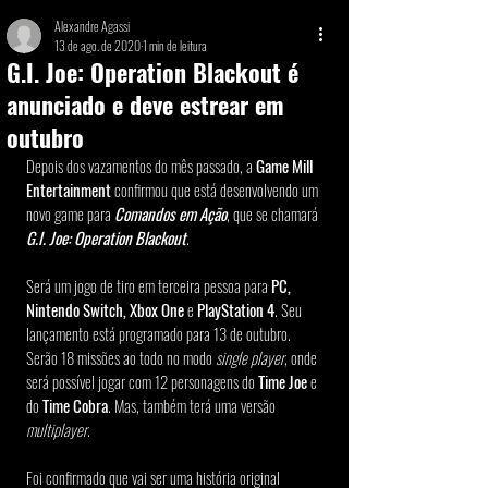
Alexandre Agassi
13 de ago. de 2020
1 min de leitura
G.I. Joe: Operation Blackout é
anunciado e deve estrear em
outubro
Depois dos vazamentos do mês passado, a 
Game Mill 
Entertainment
 confirmou que está desenvolvendo um 
novo game para 
Comandos em Ação
, que se chamará
G.I. Joe: Operation Blackout
.
Será um jogo de tiro em terceira pessoa para 
PC, 
Nintendo Switch, Xbox One
 e 
PlayStation 4
. Seu 
lançamento está programado para 13 de outubro. 
Serão 18 missões ao todo no modo 
single player
, onde 
será possível jogar com 12 personagens do 
Time Joe
 e 
do
 Time Cobra
. Mas, também terá uma versão 
multiplayer
.
Foi confirmado que vai ser uma história original 