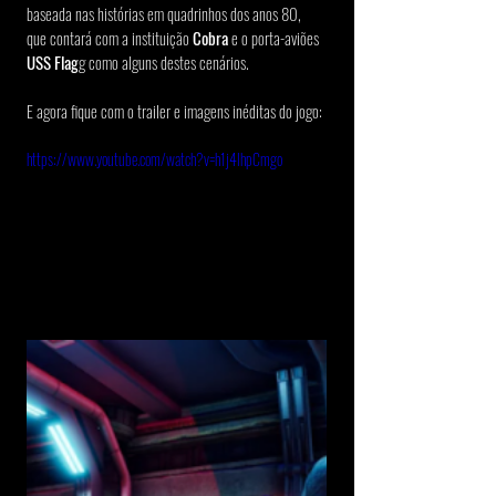
baseada nas histórias em quadrinhos dos anos 80, 
que contará com a instituição 
Cobra 
e o porta-aviões 
USS Flag
g como alguns destes cenários.
E agora fique com o trailer e imagens inéditas do jogo:
https://www.youtube.com/watch?v=h1j4lhpCmgo