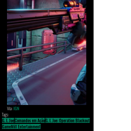
Via: 
IGN
Tags:
G. I. Joe
Comandos em Ação
G. I. Joe: Operation Blackout
GameMill Entertainment