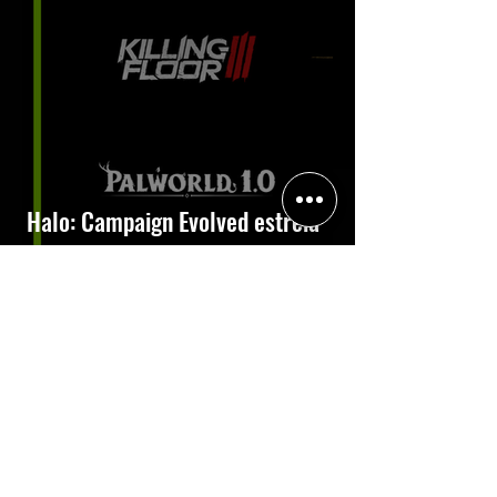
Halo: Campaign Evolved estreia
com DLSS 4.5; NVIDIA lança novo
GeForce Game Ready Driver para
grandes lançamentos