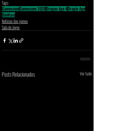
Tags:
Gamescom
Gamescom 2020
Dragon Age 4
Dragin Age
BioWare
Notícias dos games
Sala de Jogos
Posts Relacionados
Ver tudo