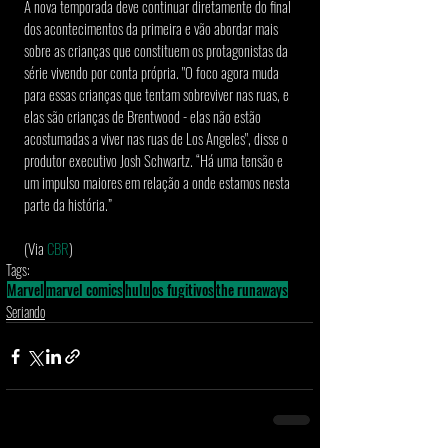
A nova temporada deve continuar diretamente do final 
dos acontecimentos da primeira e vão abordar mais 
sobre as crianças que constituem os protagonistas da 
série vivendo por conta própria. "O foco agora muda 
para essas crianças que tentam sobreviver nas ruas, e 
elas são crianças de Brentwood - elas não estão 
acostumadas a viver nas ruas de Los Angeles", disse o 
produtor executivo Josh Schwartz. “Há uma tensão e 
um impulso maiores em relação a onde estamos nesta 
parte da história.”
(Via 
CBR
)
Tags:
Marvel
marvel comics
hulu
os fugitivos
the runaways
Seriando