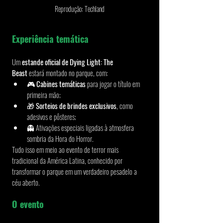
Reprodução: Techland
Experiência temática
Um 
estande oficial de Dying Light: The 
Beast
 estará montado no parque, com:
🎮 
Cabines temáticas
 para jogar o título em 
primeira mão;
🎁 
Sorteios de brindes exclusivos
, como 
adesivos e pôsteres;
👻 Ativações especiais ligadas à atmosfera 
sombria da Hora do Horror.
Tudo isso em meio ao evento de terror mais 
tradicional da América Latina, conhecido por 
transformar o parque em um verdadeiro pesadelo a 
céu aberto.
O evento