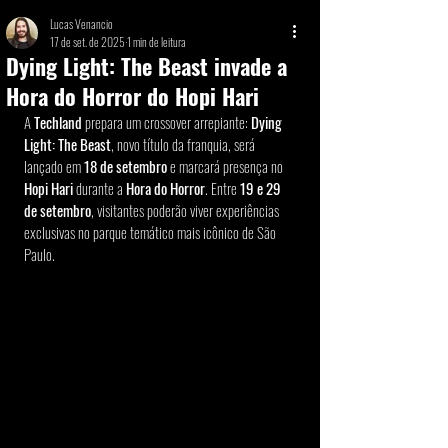
Lucas Venancio
17 de set. de 2025
1 min de leitura
Dying Light: The Beast invade a
Hora do Horror do Hopi Hari
A 
Techland
 prepara um crossover arrepiante: 
Dying 
Light: The Beast
, novo título da franquia, será 
lançado em 
18 de setembro
 e marcará presença no 
Hopi Hari
 durante a 
Hora do Horror
. Entre 
19 e 29 
de setembro
, visitantes poderão viver experiências 
exclusivas no parque temático mais icônico de São 
Paulo.