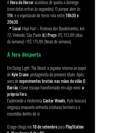
A 
Hora do Horror
 acontece de quinta a domingo 
(com datas extras às segundas). O parque abre às 
11h
, e o espetáculo de terror rola entre 
18h30 e 
20h30
.
📍 
Local:
 Hopi Hari – Rodovia dos Bandeirantes, km 
72, Vinhedo, São Paulo.💵 
Preço:
 R$ 153,89 (dias 
da semana) / R$ 175,89 (finais de semana).
A fera desperta
Em Dying Light: The Beast, o jogador retorna ao papel 
de 
Kyle Crane
, protagonista do primeiro título. Após 
anos de 
experimentos brutais nas mãos do vilão O 
Barrão
, Crane escapa transformado em algo novo: 
a 
própria Fera
.
Explorando a misteriosa 
Castor Woods
, Kyle buscará 
vingança enquanto enfrenta criaturas terríveis e a 
escuridão dentro de si.
O jogo chega em 
18 de setembro
 para 
PlayStation 