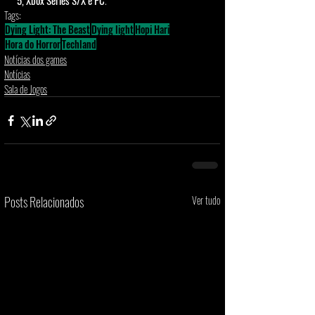
5, Xbox Series S/X e PC
.
Tags:
Dying Light: The Beast
Dying light
Hopi Hari
Hora do Horror
Techland
Notícias dos games
Notícias
Sala de Jogos
Posts Relacionados
Ver tudo